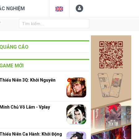
ẮC NGHIỆM
Y
QUẢNG CÁO
GAME MỚI
Thiếu Niên 3Q: Khởi Nguyên
Minh Chủ Võ Lâm - Vplay
Thiếu Niên Ca Hành: Khởi Động