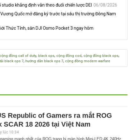
 studio khẳng định vẫn theo đuổi chiến lược DEI
06/08/2026
 Vương Quốc mở đăng ký trước tại sáu thị trường Đông Nam
iới Thức Tỉnh, săn DJI Osmo Pocket 3 ngay hôm
,
,
,
,
cộng đồng call of duty
black ops
cộng đồng cod
cộng đồng black ops
,
,
tải black ops 7
hướng dẫn black ops 7
cộng đồng modern warfare
S Republic of Gamers ra mắt ROG
x SCAR 18 2026 tại Việt Nam
 lúc 10:34
 gaming mạnh nhất của ROG trang bị màn hình Mini-LED 4K 240Hz,