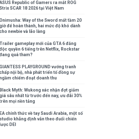
ASUS Republic of Gamers ra mắt ROG
Strix SCAR 18 2026 tại Việt Nam
Onimusha: Way of the Sword mất tầm 20
giờ để hoàn thành, hai mức độ khó dành
cho newbie và lão làng
Trailer gameplay mới của GTA 6 đăng
độc quyền 6 tiếng trên Netflix, Rockstar
đang quá tham?
GIANTESS PLAYGROUND vướng tranh
chấp nội bộ, nhà phát triển tố đồng sự
ngầm chiếm đoạt doanh thu
Black Myth: Wukong xác nhận đợt giảm
giá sâu nhất từ trước đến nay, ưu đãi 30%
trên mọi nền tảng
EA chính thức về tay Saudi Arabia, một số
studio khẳng định vẫn theo đuổi chiến
lược DEI