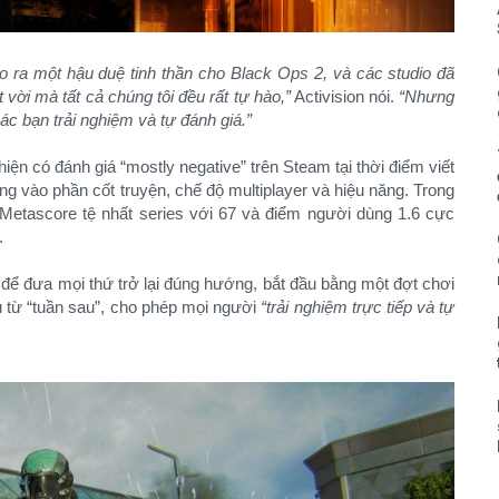
ạo ra một hậu duệ tinh thần cho Black Ops 2, và các studio đã
vời mà tất cả chúng tôi đều rất tự hào,”
Activision nói.
“Nhưng
ác bạn trải nghiệm và tự đánh giá.”
iện có đánh giá “mostly negative” trên Steam tại thời điểm viết
ung vào phần cốt truyện, chế độ multiplayer và hiệu năng. Trong
Metascore tệ nhất series với 67 và điểm người dùng 1.6 cực
.
để đưa mọi thứ trở lại đúng hướng, bắt đầu bằng một đợt chơi
u từ “tuần sau”, cho phép mọi người
“trải nghiệm trực tiếp và tự