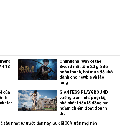
amers
Onimusha: Way of the
AR 18
Sword mất tầm 20 giờ để
hoàn thành, hai mức độ khó
dành cho newbie và lão
làng
i của
GIANTESS PLAYGROUND
ền 6
vướng tranh chấp nội bộ,
ockstar
nhà phát triển tố đồng sự
ngầm chiếm đoạt doanh
thu
á sâu nhất từ trước đến nay, ưu đãi 30% trên mọi nền