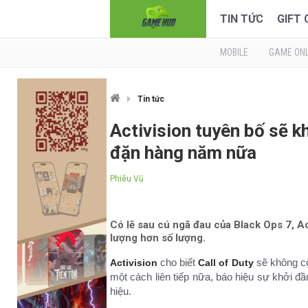
TIN TỨC
GIFT
MOBILE
GAME ONL
Tin tức
Activision tuyên bố sẽ k
đặn hàng năm nữa
Phiêu Vũ
Có lẽ sau cú ngã đau của Black Ops 7, Ac
lượng hơn số lượng.
cho biết
sẽ không cò
Activision
Call of Duty
một cách liên tiếp nữa, báo hiệu sự khởi đầ
hiệu.