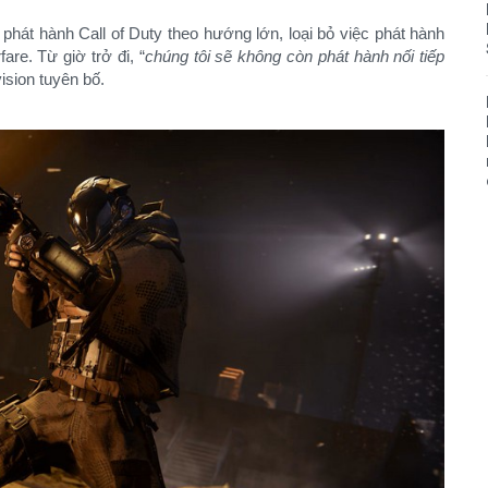
 phát hành Call of Duty theo hướng lớn, loại bỏ việc phát hành
re. Từ giờ trở đi, “
chúng tôi sẽ không còn phát hành nối tiếp
vision tuyên bố.