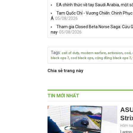
EA chính thức về tay Saudi Arabia, một số
Tam Quốc Chí - Vương Chiến: Chinh Phục
Á
05/08/2026
Tham gia Closed Beta Norse Saga: Cửu G
nay
05/08/2026
Tags
:
,
,
,
,
call of duty
modern warfare
activision
cod
,
,
,
black ops 7
cod black ops
cộng đồng black ops 7
Chia sẻ trang này
TIN MỚI NHẤT
ASU
Stri
Hôm nay
Laptop