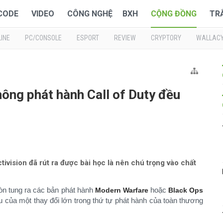
 CODE
VIDEO
CÔNG NGHỆ
BXH
CỘNG ĐỒNG
TR
INE
PC/CONSOLE
ESPORT
REVIEW
CRYPTORY
WALLAC
hông phát hành Call of Duty đều
tivision đã rút ra được bài học là nên chú trọng vào chất
n tung ra các bản phát hành
hoặc
Modern Warfare
Black Ops
u của một thay đổi lớn trong thứ tự phát hành của toàn thương