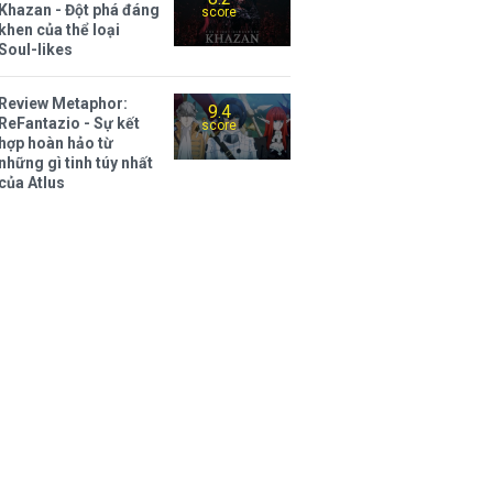
Khazan - Đột phá đáng
score
khen của thể loại
Soul-likes
Review Metaphor:
9.4
ReFantazio - Sự kết
score
hợp hoàn hảo từ
những gì tinh túy nhất
của Atlus