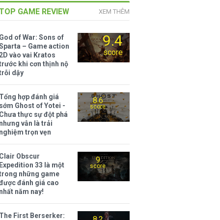
TOP GAME REVIEW
XEM THÊM
9.4
God of War: Sons of
Sparta – Game action
score
2D vào vai Kratos
trước khi cơn thịnh nộ
trỗi dậy
Tổng hợp đánh giá
8.6
sớm Ghost of Yotei -
score
Chưa thực sự đột phá
nhưng vẫn là trải
nghiệm trọn vẹn
Clair Obscur
9
Expedition 33 là một
score
trong những game
được đánh giá cao
nhất năm nay!
The First Berserker:
8.2