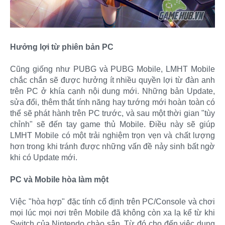
Hưởng lợi từ phiên bản PC
Cũng giống như PUBG và PUBG Mobile, LMHT Mobile
chắc chắn sẽ được hưởng ít nhiều quyền lợi từ đàn anh
trên PC ở khía cạnh nội dung mới. Những bản Update,
sửa đổi, thêm thắt tính năng hay tướng mới hoàn toàn có
thể sẽ phát hành trên PC trước, và sau một thời gian "tùy
chỉnh" sẽ đến tay game thủ Mobile. Điều này sẽ giúp
LMHT Mobile có một trải nghiệm trọn vẹn và chất lượng
hơn trong khi tránh được những vấn đề nảy sinh bất ngờ
khi có Update mới.
PC và Mobile hòa làm một
Việc "hòa hợp" đặc tính cố định trên PC/Console và chơi
mọi lúc mọi nơi trên Mobile đã không còn xa lạ kể từ khi
Switch của Nintendo chào sân. Từ đó cho đến việc dung