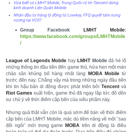
Vừa biết có LMHT Mobile, Trung Quốc rộ tin Tencent dừng
kinh doanh Liên Quân Mobile
Nhận đầu tư hàng tỷ đồng từ Lowkey, FFQ quyết tâm xưng
vương tại VCS?
Group Facebook
LMHT Mobile
:
https://www.facebook.com/groups/LMHTMobile
/
League of Legends Mobile
hay
LMHT
Mobile
đã hé lộ
những thông tin đầu tiên đến game thủ, hứa hẹn một màn
chào sân khủng bố hàng nhất làng
MOBA Mobile
từ
trước đến nay. Chẳng vậy mà trong những ngày đầu tiên
khi tin hậu bản di động được phát triển bởi
Tencent
và
Riot Games
xuất hiện, game thủ đã ngay lập tức đổ dồn
sự chú ý về thời điểm cập bến của siêu phẩm này.
Nhưng quả thật vẫn còn là quá sớm để bàn về thời điểm
cập bến của LMHT Mobile, mặc dù tiềm năng về một "sao
đổi ngôi" mới trong game
MOBA
trên di động là điều
hoàn toàn có thể dự đoán trước. Dựa trên điều đó chúng