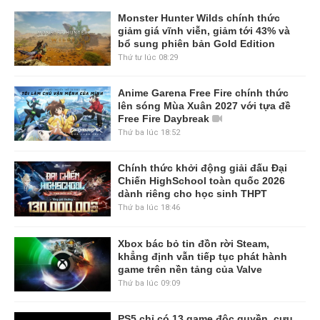
Monster Hunter Wilds chính thức
giảm giá vĩnh viễn, giảm tới 43% và
bổ sung phiên bản Gold Edition
Thứ tư lúc 08:29
Anime Garena Free Fire chính thức
lên sóng Mùa Xuân 2027 với tựa đề
Free Fire Daybreak
Thứ ba lúc 18:52
Chính thức khởi động giải đấu Đại
Chiến HighSchool toàn quốc 2026
dành riêng cho học sinh THPT
Thứ ba lúc 18:46
Xbox bác bỏ tin đồn rời Steam,
khẳng định vẫn tiếp tục phát hành
game trên nền tảng của Valve
Thứ ba lúc 09:09
PS5 chỉ có 13 game độc quyền, cựu