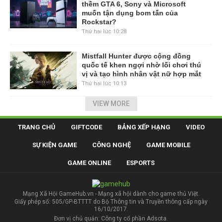
thềm GTA 6, Sony và Microsoft
muốn tận dụng bom tấn của
Rockstar?
Thứ hai lúc 10:28
Mistfall Hunter được cộng đồng
quốc tế khen ngợi nhờ lối chơi thú
vị và tạo hình nhân vật nữ hợp mắt
Thứ hai lúc 10:13
VIEW MORE
TRANG CHỦ
GIFTCODE
BẢNG XẾP HẠNG
VIDEO
SỰ KIỆN GAME
CÔNG NGHỆ
GAME MOBILE
GAME ONLINE
ESPORTS
Mạng Xã Hội GameHub.vn - Mạng xã hội dành cho game thủ Việt.
Giấy phép số: 505/GP-BTTTT do Bộ Thông tin và Truyền thông cấp ngày
16/10/2017.
Đơn vị chủ quản: Công ty cổ phần Adsota.