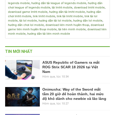
,
,
legends mobile
hướng dẫn tải league of legends mobile
hướng dẫn
,
,
,
chơi league of legends mobile
tải lmht mobile
download lmht mobile
,
,
download game lmht mobile
hướng dẫn tải lmht mobile
hướng dẫn
,
,
,
chơi lmht mobile
link lmht mobile
link tải lmht mobile
link tải lol
,
,
,
,
mobile
tải lol mobile
hướng dẫn tải lol mobile
hướng dẫn lol mobile
,
,
hướng dẫn chơi lol mobile
download liên minh huyền thoại
download
,
,
game liên minh huyền thoại mobile
tải liên minh mobile
download liên
,
minh mobile
hướng dẫn tải liên minh mobile
TIN MỚI NHẤT
ASUS Republic of Gamers ra mắt
ROG Strix SCAR 18 2026 tại Việt
Nam
Hôm qua, lúc 10:34
Onimusha: Way of the Sword mất
tầm 20 giờ để hoàn thành, hai mức
độ khó dành cho newbie và lão làng
Hôm qua, lúc 10:27