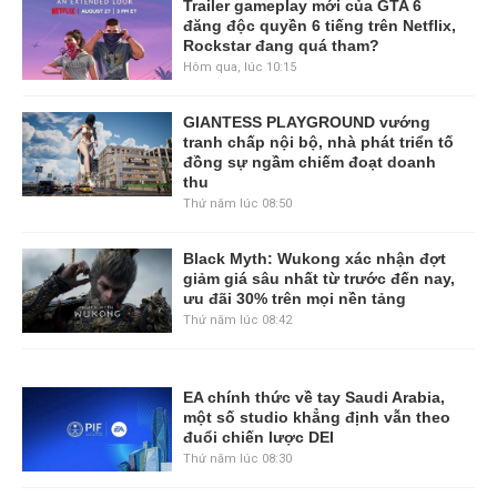
Trailer gameplay mới của GTA 6
đăng độc quyền 6 tiếng trên Netflix,
Rockstar đang quá tham?
Hôm qua, lúc 10:15
GIANTESS PLAYGROUND vướng
tranh chấp nội bộ, nhà phát triển tố
đồng sự ngầm chiếm đoạt doanh
thu
Thứ năm lúc 08:50
Black Myth: Wukong xác nhận đợt
giảm giá sâu nhất từ trước đến nay,
ưu đãi 30% trên mọi nền tảng
Thứ năm lúc 08:42
EA chính thức về tay Saudi Arabia,
một số studio khẳng định vẫn theo
đuổi chiến lược DEI
Thứ năm lúc 08:30