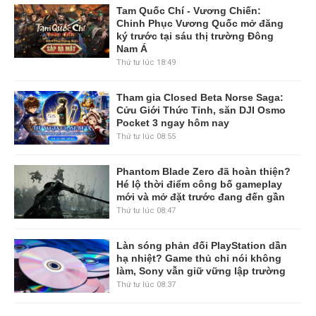
Tam Quốc Chí - Vương Chiến:
Chinh Phục Vương Quốc mở đăng
ký trước tại sáu thị trường Đông
Nam Á
Thứ tư lúc 18:49
Tham gia Closed Beta Norse Saga:
Cửu Giới Thức Tỉnh, săn DJI Osmo
Pocket 3 ngay hôm nay
Thứ tư lúc 08:55
Phantom Blade Zero đã hoàn thiện?
Hé lộ thời điểm công bố gameplay
mới và mở đặt trước đang đến gần
Thứ tư lúc 08:47
Làn sóng phản đối PlayStation dần
hạ nhiệt? Game thủ chỉ nói không
làm, Sony vẫn giữ vững lập trường
Thứ tư lúc 08:37