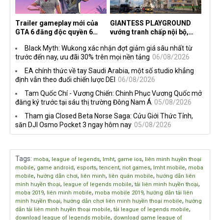
Trailer gameplay mới của
GIANTESS PLAYGROUND
GTA 6 đăng độc quyền 6
vướng tranh chấp nội bộ,
tiếng trên Netflix, Rockstar
nhà phát triển tố đồng sự
Black Myth: Wukong xác nhận đợt giảm giá sâu nhất từ
đang quá tham?
ngầm chiếm đoạt doanh thu
trước đến nay, ưu đãi 30% trên mọi nền tảng
06/08/2026
EA chính thức về tay Saudi Arabia, một số studio khẳng
định vẫn theo đuổi chiến lược DEI
06/08/2026
Tam Quốc Chí - Vương Chiến: Chinh Phục Vương Quốc mở
đăng ký trước tại sáu thị trường Đông Nam Á
05/08/2026
Tham gia Closed Beta Norse Saga: Cửu Giới Thức Tỉnh,
săn DJI Osmo Pocket 3 ngay hôm nay
05/08/2026
Tags
:
,
,
,
,
moba
league of legends
lmht
game ios
liên minh huyền thoại
,
,
,
,
,
,
mobile
game android
esports
tencent
riot games
lmht mobile
moba
,
,
,
,
mobile
hướng dẫn chơi
liên minh
liên quân mobile
hướng dẫn liên
,
,
,
minh huyền thoại
league of legends mobile
tải liên minh huyền thoại
,
,
,
moba 2019
liên minh mobile
moba mobile 2019
hướng dẫn tải liên
,
,
minh huyền thoại
hướng dẫn chơi liên minh huyền thoại mobile
hướng
,
,
dẫn tải liên minh huyền thoại mobile
tải league of legends mobile
,
download league of legends mobile
download game league of