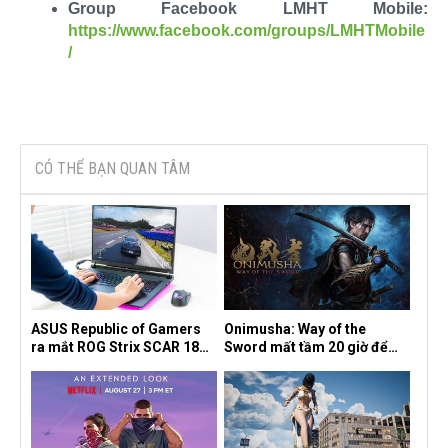
Group Facebook LMHT Mobile:
https://www.facebook.com/groups/LMHTMobile
/
CÓ THỂ BẠN QUAN TÂM
ASUS Republic of Gamers
Onimusha: Way of the
ra mắt ROG Strix SCAR 18
Sword mất tầm 20 giờ để
2026 tại Việt Nam
hoàn thành, hai mức độ khó
dành cho newbie và lão làng