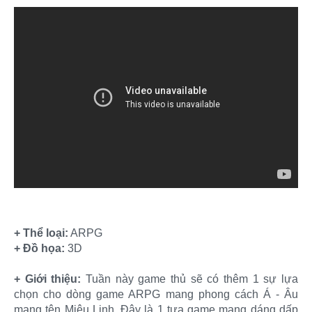
+ Thể loại:
ARPG
+ Đồ họa:
3D​
+ Giới thiệu:
Tuần này game thủ sẽ có thêm 1 sự lựa
chọn cho dòng game ARPG mang phong cách Á - Âu
mang tên Miêu Linh. Đây là 1 tựa game mang dáng dấp