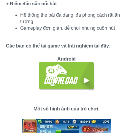
+ Điểm đặc sắc nổi bật:
Hệ thống thẻ bài đa dạng, đa phong cách rất ấn
tượng​
Gameplay đơn giản, dễ chơi nhưng cuốn hút​
Các bạn có thể tải game và trải nghiệm tại đây:
Android
Một số hình ảnh của trò chơi: