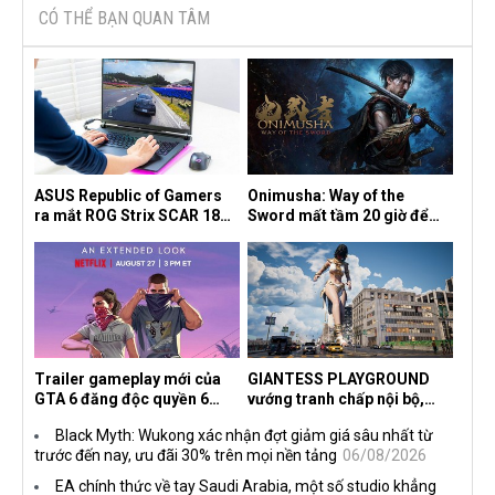
CÓ THỂ BẠN QUAN TÂM
ASUS Republic of Gamers
Onimusha: Way of the
ra mắt ROG Strix SCAR 18
Sword mất tầm 20 giờ để
2026 tại Việt Nam
hoàn thành, hai mức độ khó
dành cho newbie và lão làng
Trailer gameplay mới của
GIANTESS PLAYGROUND
GTA 6 đăng độc quyền 6
vướng tranh chấp nội bộ,
tiếng trên Netflix, Rockstar
nhà phát triển tố đồng sự
Black Myth: Wukong xác nhận đợt giảm giá sâu nhất từ
đang quá tham?
ngầm chiếm đoạt doanh thu
trước đến nay, ưu đãi 30% trên mọi nền tảng
06/08/2026
EA chính thức về tay Saudi Arabia, một số studio khẳng