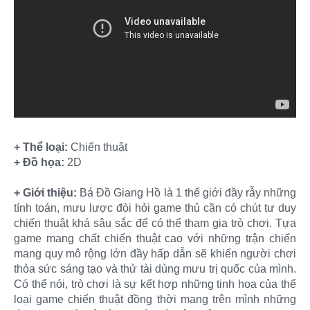
+ Thể loại:
Chiến thuật
+ Đồ họa:
2D
+ Giới thiệu:
Bá Đồ Giang Hồ là 1 thế giới đầy rẫy những
tính toán, mưu lược đòi hỏi game thủ cần có chút tư duy
chiến thuật khá sâu sắc để có thể tham gia trò chơi. Tựa
game mang chất chiến thuật cao với những trận chiến
mang quy mô rộng lớn đầy hấp dẫn sẽ khiến người chơi
thỏa sức sáng tạo và thử tài dùng mưu trị quốc của mình.
Có thể nói, trò chơi là sự kết hợp những tinh hoa của thể
loại game chiến thuật đồng thời mang trên mình những