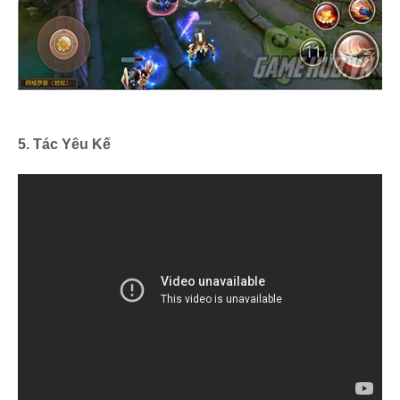
5. Tác Yêu Kế