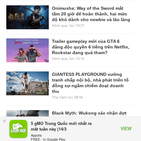
Onimusha: Way of the Sword mất
tầm 20 giờ để hoàn thành, hai mức
độ khó dành cho newbie và lão làng
Hôm qua, lúc 10:27
Trailer gameplay mới của GTA 6
đăng độc quyền 6 tiếng trên Netflix,
Rockstar đang quá tham?
Hôm qua, lúc 10:15
GIANTESS PLAYGROUND vướng
tranh chấp nội bộ, nhà phát triển tố
đồng sự ngầm chiếm đoạt doanh
thu
Thứ năm lúc 08:50
Black Myth: Wukong xác nhận đợt
giảm giá sâu nhất từ trước đến nay,
×
5 gMO Trung Quốc mới nhất ra
ưu đãi 30% trên mọi nền tảng
VIEW
mắt tuần này (14/3
Thứ năm lúc 08:42
Appota
FREE - In Google Play