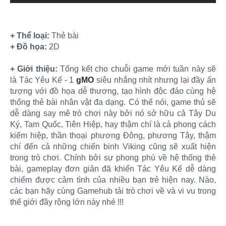
+ Thể loại:
Thẻ bài
+ Đồ họa:
2D
+ Giới thiệu:
Tổng kết cho chuỗi game mới tuần này sẽ
là Tác Yêu Kế - 1
gMO
siêu nhắng nhít nhưng lại đầy ấn
tượng với đồ họa dễ thương, tạo hình độc đáo cùng hệ
thống thẻ bài nhân vật đa dạng. Có thể nói, game thủ sẽ
dễ dàng say mê trò chơi này bởi nó sở hữu cả Tây Du
Ký, Tam Quốc, Tiên Hiệp, hay thậm chí là cả phong cách
kiếm hiệp, thần thoại phương Đông, phương Tây, thậm
chí đến cả những chiến binh Viking cũng sẽ xuất hiện
trong trò chơi. Chính bởi sự phong phú về hệ thống thẻ
bài, gameplay đơn giản đã khiến Tác Yêu Kế dễ dàng
chiếm được cảm tình của nhiều bạn trẻ hiện nay. Nào,
các bạn hãy cùng Gamehub tải trò chơi về và vi vu trong
thế giới đầy rộng lớn này nhé !!!