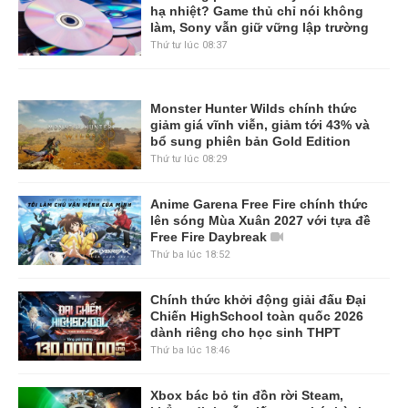
hạ nhiệt? Game thủ chỉ nói không
làm, Sony vẫn giữ vững lập trường
Thứ tư lúc 08:37
Monster Hunter Wilds chính thức
giảm giá vĩnh viễn, giảm tới 43% và
bổ sung phiên bản Gold Edition
Thứ tư lúc 08:29
Anime Garena Free Fire chính thức
lên sóng Mùa Xuân 2027 với tựa đề
Free Fire Daybreak
Thứ ba lúc 18:52
Chính thức khởi động giải đấu Đại
Chiến HighSchool toàn quốc 2026
dành riêng cho học sinh THPT
Thứ ba lúc 18:46
Xbox bác bỏ tin đồn rời Steam,