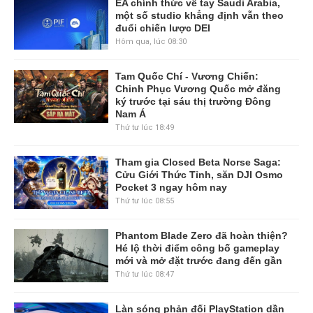
EA chính thức về tay Saudi Arabia,
một số studio khẳng định vẫn theo
đuổi chiến lược DEI
Hôm qua, lúc 08:30
Tam Quốc Chí - Vương Chiến:
Chinh Phục Vương Quốc mở đăng
ký trước tại sáu thị trường Đông
Nam Á
Thứ tư lúc 18:49
Tham gia Closed Beta Norse Saga:
Cửu Giới Thức Tỉnh, săn DJI Osmo
Pocket 3 ngay hôm nay
Thứ tư lúc 08:55
Phantom Blade Zero đã hoàn thiện?
Hé lộ thời điểm công bố gameplay
mới và mở đặt trước đang đến gần
Thứ tư lúc 08:47
Làn sóng phản đối PlayStation dần