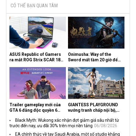
CÓ THỂ BẠN QUAN TÂM
ASUS Republic of Gamers
Onimusha: Way of the
ra mắt ROG Strix SCAR 18
Sword mất tầm 20 giờ để
2026 tại Việt Nam
hoàn thành, hai mức độ khó
dành cho newbie và lão làng
Trailer gameplay mới của
GIANTESS PLAYGROUND
GTA 6 đăng độc quyền 6
vướng tranh chấp nội bộ,
tiếng trên Netflix, Rockstar
nhà phát triển tố đồng sự
Black Myth: Wukong xác nhận đợt giảm giá sâu nhất từ
đang quá tham?
ngầm chiếm đoạt doanh thu
trước đến nay, ưu đãi 30% trên mọi nền tảng
06/08/2026
EA chính thức về tay Saudi Arabia, một số studio khẳng