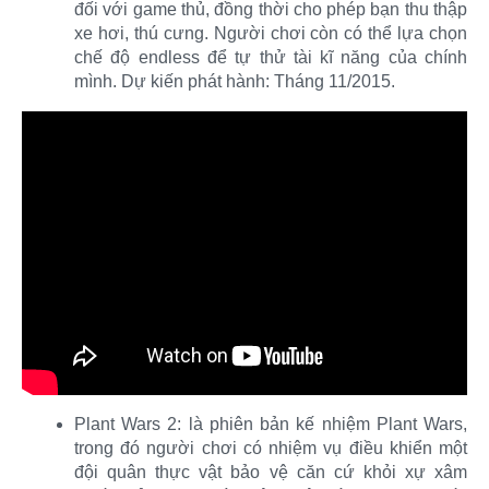
đối với game thủ, đồng thời cho phép bạn thu thập
xe hơi, thú cưng. Người chơi còn có thể lựa chọn
chế độ endless để tự thử tài kĩ năng của chính
mình. Dự kiến phát hành: Tháng 11/2015.​
Plant Wars 2: là phiên bản kế nhiệm Plant Wars,
trong đó người chơi có nhiệm vụ điều khiển một
đội quân thực vật bảo vệ căn cứ khỏi xự xâm