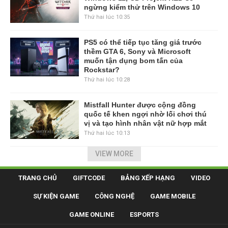
ngừng kiểm thử trên Windows 10
Thứ hai lúc 10:35
PS5 có thể tiếp tục tăng giá trước
thềm GTA 6, Sony và Microsoft
muốn tận dụng bom tấn của
Rockstar?
Thứ hai lúc 10:28
Mistfall Hunter được cộng đồng
quốc tế khen ngợi nhờ lối chơi thú
vị và tạo hình nhân vật nữ hợp mắt
Thứ hai lúc 10:13
VIEW MORE
TRANG CHỦ
GIFTCODE
BẢNG XẾP HẠNG
VIDEO
SỰ KIỆN GAME
CÔNG NGHỆ
GAME MOBILE
GAME ONLINE
ESPORTS