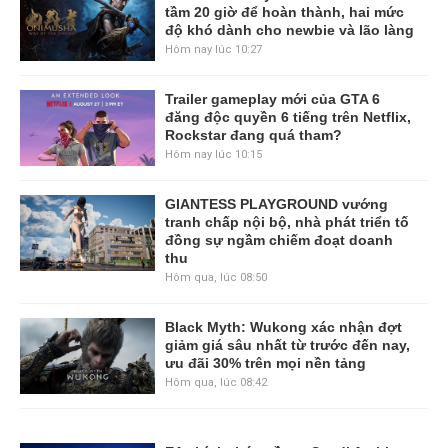
tầm 20 giờ để hoàn thành, hai mức
độ khó dành cho newbie và lão làng
Hôm nay lúc 10:27
Trailer gameplay mới của GTA 6
đăng độc quyền 6 tiếng trên Netflix,
Rockstar đang quá tham?
Hôm nay lúc 10:15
GIANTESS PLAYGROUND vướng
tranh chấp nội bộ, nhà phát triển tố
đồng sự ngầm chiếm đoạt doanh
thu
Hôm qua, lúc 08:50
Black Myth: Wukong xác nhận đợt
giảm giá sâu nhất từ trước đến nay,
ưu đãi 30% trên mọi nền tảng
Hôm qua, lúc 08:42