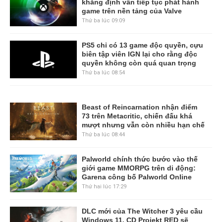
khẳng định vẫn tiếp tục phát hành
game trên nền tảng của Valve
Thứ ba lúc 09:09
PS5 chỉ có 13 game độc quyền, cựu
biên tập viên IGN lại cho rằng độc
quyền không còn quá quan trọng
Thứ ba lúc 08:54
Beast of Reincarnation nhận điểm
73 trên Metacritic, chiến đấu khá
mượt nhưng vẫn còn nhiều hạn chế
Thứ ba lúc 08:44
Palworld chính thức bước vào thế
giới game MMORPG trên di động:
Garena công bố Palworld Online
Thứ hai lúc 17:29
DLC mới của The Witcher 3 yêu cầu
Windows 11, CD Projekt RED sẽ