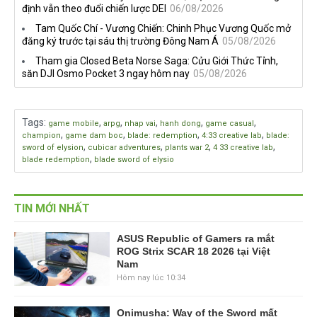
định vẫn theo đuổi chiến lược DEI
06/08/2026
Tam Quốc Chí - Vương Chiến: Chinh Phục Vương Quốc mở
đăng ký trước tại sáu thị trường Đông Nam Á
05/08/2026
Tham gia Closed Beta Norse Saga: Cửu Giới Thức Tỉnh,
săn DJI Osmo Pocket 3 ngay hôm nay
05/08/2026
Tags
:
,
,
,
,
,
game mobile
arpg
nhap vai
hanh dong
game casual
,
,
,
,
champion
game dam boc
blade: redemption
4:33 creative lab
blade:
,
,
,
,
sword of elysion
cubicar adventures
plants war 2
4 33 creative lab
,
blade redemption
blade sword of elysio
TIN MỚI NHẤT
ASUS Republic of Gamers ra mắt
ROG Strix SCAR 18 2026 tại Việt
Nam
Hôm nay lúc 10:34
Onimusha: Way of the Sword mất