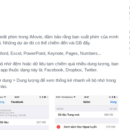
edit phim trong iMovie, đảm bảo rằng bạn xuất phim của mình
đi. Những dự án đó có thể chiếm đến vài GB đấy.​
Word, Excel, PowerPoint, Keynote, Pages, Numbers...​
ộ nhớ đệm hoặc dữ liệu tạm chiếm quá nhiều dung lượng, bạn
ố app thuộc dạng này là: Facebook, Dropbox, Twitter.​
Sử dụng > Dung lượng để xem thống kê nhanh về bộ nhớ trong
nào.