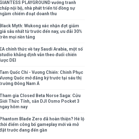
GIANTESS PLAYGROUND vướng tranh
chấp nội bộ, nhà phát triển tố đồng sự
ngầm chiếm đoạt doanh thu
Black Myth: Wukong xác nhận đợt giảm
giá sâu nhất từ trước đến nay, ưu đãi 30%
trên mọi nền tảng
EA chính thức về tay Saudi Arabia, một số
studio khẳng định vẫn theo đuổi chiến
lược DEI
Tam Quốc Chí - Vương Chiến: Chinh Phục
Vương Quốc mở đăng ký trước tại sáu thị
trường Đông Nam Á
Tham gia Closed Beta Norse Saga: Cửu
Giới Thức Tỉnh, săn DJI Osmo Pocket 3
ngay hôm nay
Phantom Blade Zero đã hoàn thiện? Hé lộ
thời điểm công bố gameplay mới và mở
đặt trước đang đến gần