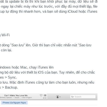
là update bị lỗi thì khi bạn khôi phục lại máy, dữ liệu sẽ đi
 ngay lại chiếc máy như lúc trước, với đầy đủ mọi thiết lập, file
kup tự động thì nhanh hơn, và bạn sẽ dùng iCloud hoặc iTunes
g Wi-Fi
t dòng "
Sao lưu
" lên. Giờ thì bạn chỉ việc nhấn nút "
Sao lưu
còn lại.
indows hoặc Mac, chạy iTunes lên
g bộ dữ liệu với thiết bị iOS của bạn. Tuy nhiên, để cho chắc
ces > Sync.
ao lưu. Mặc định iTunes cũng tự làm cho bạn luôn, nhưng nếu
s > Backup.