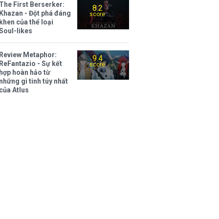
The First Berserker:
8.2
Khazan - Đột phá đáng
score
khen của thể loại
Soul-likes
Review Metaphor:
9.4
ReFantazio - Sự kết
score
hợp hoàn hảo từ
những gì tinh túy nhất
của Atlus