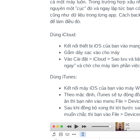
cả một máy luôn. Trong trường hợp xấu nhất 
nguyên một "
cục
" đó và ngay lập tức bạn có
cũng như dữ liệu trong từng app. Cách bac
để làm điều đó.
Dùng iCloud:​
Kết nối thiết bị iOS của bạn vào mạn
Gắm dây sạc vào cho máy
Vào Cài đặt > iCloud > Sao lưu và bậ
ngay
" và chờ cho máy làm phần việc 
Dùng iTunes:
Kết nối máy iOS của bạn vào máy W
Theo mặc định, iTunes sẽ tự động đồn
ăn thì bạn nên vào menu File > Devi
Sau khi đồng bộ xong thì tới bước s
muốn chắc thì bạn vào File > Device