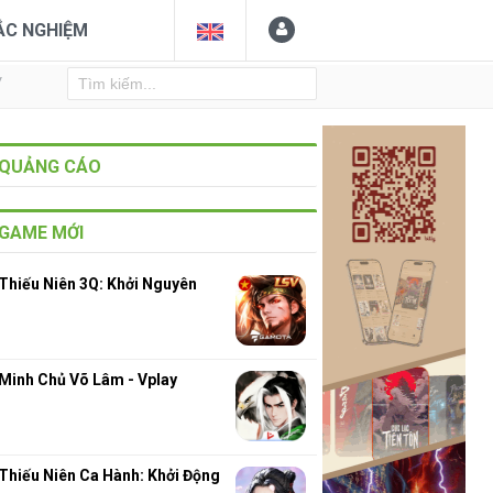
ẮC NGHIỆM
Y
QUẢNG CÁO
GAME MỚI
Thiếu Niên 3Q: Khởi Nguyên
Minh Chủ Võ Lâm - Vplay
Thiếu Niên Ca Hành: Khởi Động