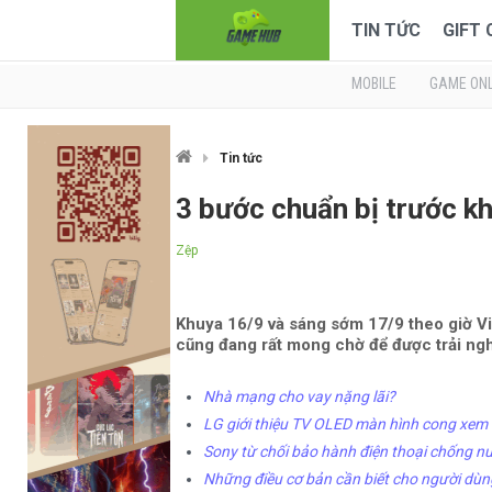
TIN TỨC
GIFT
MOBILE
GAME ONL
Tin tức
3 bước chuẩn bị trước kh
Zệp
Khuya 16/9 và sáng sớm 17/9 theo giờ Vi
cũng đang rất mong chờ để được trải ngh
Nhà mạng cho vay nặng lãi?
LG giới thiệu TV OLED màn hình cong xem
Sony từ chối bảo hành điện thoại chống n
Những điều cơ bản cần biết cho người dùn