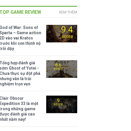
TOP GAME REVIEW
XEM THÊM
9.4
God of War: Sons of
Sparta – Game action
score
2D vào vai Kratos
trước khi cơn thịnh nộ
trỗi dậy
Tổng hợp đánh giá
8.6
sớm Ghost of Yotei -
score
Chưa thực sự đột phá
nhưng vẫn là trải
nghiệm trọn vẹn
Clair Obscur
9
Expedition 33 là một
score
trong những game
được đánh giá cao
nhất năm nay!