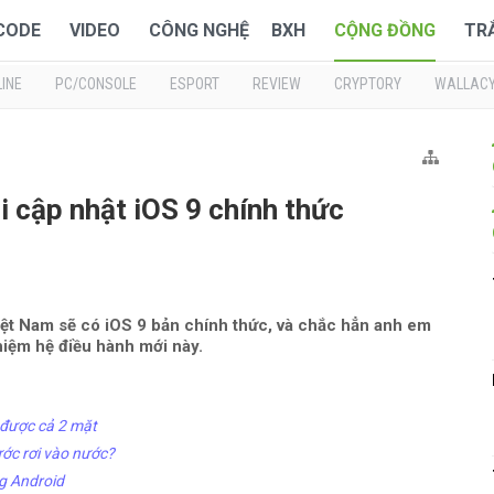
 CODE
VIDEO
CÔNG NGHỆ
BXH
CỘNG ĐỒNG
TR
INE
PC/CONSOLE
ESPORT
REVIEW
CRYPTORY
WALLAC
i cập nhật iOS 9 chính thức
ệt Nam sẽ có iOS 9 bản chính thức, và chắc hẳn anh em
iệm hệ điều hành mới này.
 được cả 2 mặt
ước rơi vào nước?
g Android