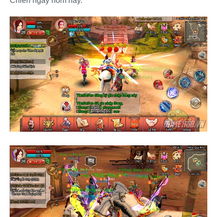
Chiến ngày hôm nay.