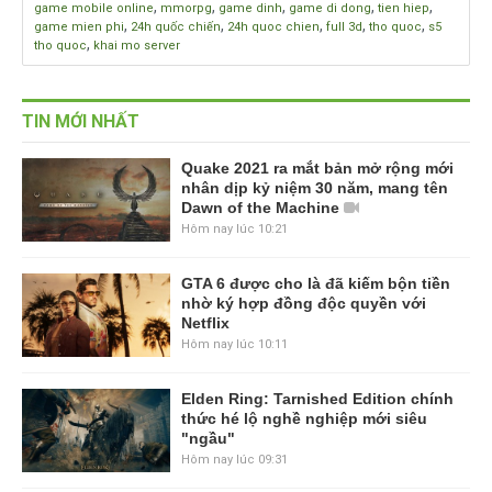
,
,
,
,
,
game mobile online
mmorpg
game dinh
game di dong
tien hiep
,
,
,
,
,
game mien phi
24h quốc chiến
24h quoc chien
full 3d
tho quoc
s5
,
tho quoc
khai mo server
TIN MỚI NHẤT
Quake 2021 ra mắt bản mở rộng mới
nhân dịp kỷ niệm 30 năm, mang tên
Dawn of the Machine
Hôm nay lúc 10:21
GTA 6 được cho là đã kiếm bộn tiền
nhờ ký hợp đồng độc quyền với
Netflix
Hôm nay lúc 10:11
Elden Ring: Tarnished Edition chính
thức hé lộ nghề nghiệp mới siêu
"ngầu"
Hôm nay lúc 09:31