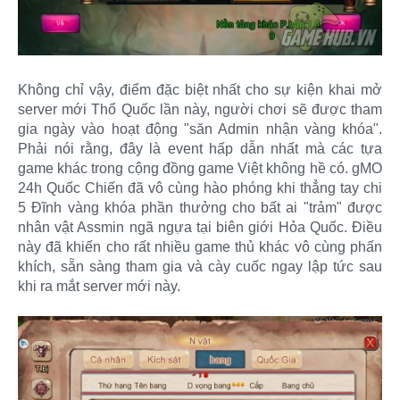
Không chỉ vậy, điểm đặc biệt nhất cho sự kiện khai mở
server mới Thổ Quốc lần này, người chơi sẽ được tham
gia ngày vào hoạt động "săn Admin nhận vàng khóa".
Phải nói rằng, đây là event hấp dẫn nhất mà các tựa
game khác trong cộng đồng game Việt không hề có. gMO
24h Quốc Chiến đã vô cùng hào phóng khi thẳng tay chi
5 Đĩnh vàng khóa phần thưởng cho bất ai "trảm" được
nhân vật Assmin ngã ngựa tại biên giới Hỏa Quốc. Điều
này đã khiến cho rất nhiều game thủ khác vô cùng phấn
khích, sẵn sàng tham gia và cày cuốc ngay lập tức sau
khi ra mắt server mới này.