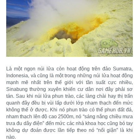
Là một ngọn núi lửa còn hoạt động trên đảo Sumatra,
Indonesia, và cũng là một trong những núi lửa hoạt động
mạnh mẽ nhất trên thế giới với tần suất cực nhiều,
Sinabung thường xuyên khiến cư dân nơi đây phải sơ
tán. Sau khi núi lửa phun trào, các làng chài hay thị trấn
quanh đây đều bị vùi lấp dưới lớp nham thạch đến mức
không thể ở được. Khi nó phun trào có thể phun đất đá,
nham thạch lên độ cao 2500m, nó “sáng nắng chiều mưa
trưa đu dây điện” đến mức các nhà khoa học cũng bó tay
không dự đoán được lần tiếp theo nó “nổi giận” là khi
nào.