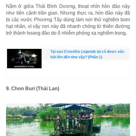
Nằm ở giữa Thái Bình Dương, thoạt nhìn hòn đảo này
như tiên cảnh trần gian. Nhưng thực ra, hòn đảo này đã
bị các nước Phương Tây dùng làm nơi thử nghiệm bom
hạt nhân, vì vậy nơi này đã nhanh chóng từ thiên đường
trở thành hoang đảo do ô nhiễm phóng xạ nghiêm trọng.
Tại sao Crossfire Legends lại có được sức
hút lớn đến như vậy? (Phần 1)
9. Chon Buri (Thái Lan)