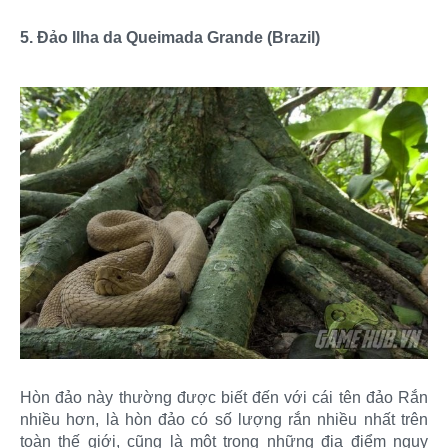
5. Đảo Ilha da Queimada Grande (Brazil)
Hòn đảo này thường được biết đến với cái tên đảo Rắn
nhiều hơn, là hòn đảo có số lượng rắn nhiều nhất trên
toàn thế giới, cũng là một trong những địa điểm nguy