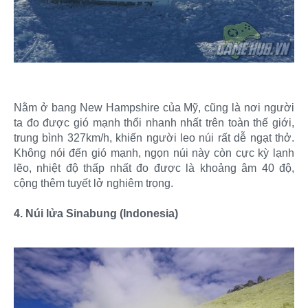
Nằm ở bang New Hampshire của Mỹ, cũng là nơi người
ta đo được gió mạnh thổi nhanh nhất trên toàn thế giới,
trung bình 327km/h, khiến người leo núi rất dễ ngạt thở.
Không nói đến gió mạnh, ngọn núi này còn cực kỳ lạnh
lẽo, nhiệt độ thấp nhất đo được là khoảng âm 40 độ,
cộng thêm tuyết lở nghiêm trọng.
4. Núi lửa Sinabung (Indonesia)