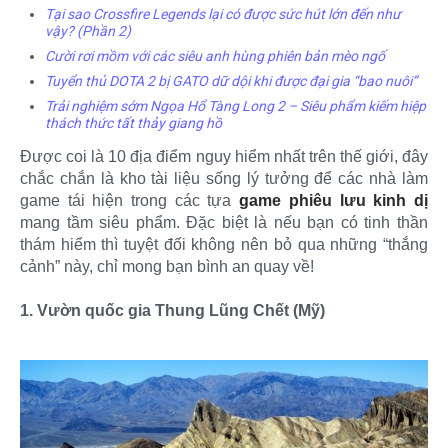
Tại sao Crossfire Legends lại có được sức hút lớn đến như
vậy? (Phần 2)
Cười rơi mồm với các siêu anh hùng phiên bản mèo ngố
Tuyển thủ DOTA 2 bị GATO dữ dội khi được đại gia “bao nuôi”
Trải nghiệm sớm Ngọa Hổ Tàng Long 2 – Siêu phẩm kiếm hiệp
thách thức tất thảy giang hồ
Được coi là 10 địa điểm nguy hiểm nhất trên thế giới, đây
chắc chắn là kho tài liệu sống lý tưởng để các nhà làm
game tái hiện trong các tựa
game phiêu lưu kinh dị
mang tầm siêu phẩm. Đặc biệt là nếu bạn có tinh thần
thám hiểm thì tuyệt đối không nên bỏ qua những “thắng
cảnh” này, chỉ mong bạn bình an quay về!
1. Vườn quốc gia Thung Lũng Chết (Mỹ)