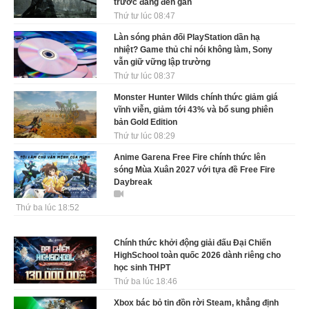
trước đang đến gần
Thứ tư lúc 08:47
Làn sóng phản đối PlayStation dần hạ
nhiệt? Game thủ chỉ nói không làm, Sony
vẫn giữ vững lập trường
Thứ tư lúc 08:37
Monster Hunter Wilds chính thức giảm giá
vĩnh viễn, giảm tới 43% và bổ sung phiên
bản Gold Edition
Thứ tư lúc 08:29
Anime Garena Free Fire chính thức lên
sóng Mùa Xuân 2027 với tựa đề Free Fire
Daybreak
Thứ ba lúc 18:52
Chính thức khởi động giải đấu Đại Chiến
HighSchool toàn quốc 2026 dành riêng cho
học sinh THPT
Thứ ba lúc 18:46
Xbox bác bỏ tin đồn rời Steam, khẳng định