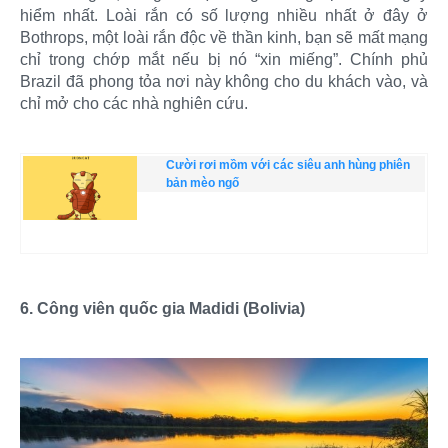
hiểm nhất. Loài rắn có số lượng nhiều nhất ở đây ở
Bothrops, một loài rắn độc về thần kinh, bạn sẽ mất mạng
chỉ trong chớp mắt nếu bị nó “xin miếng”. Chính phủ
Brazil đã phong tỏa nơi này không cho du khách vào, và
chỉ mở cho các nhà nghiên cứu.
Cười rơi mồm với các siêu anh hùng phiên
bản mèo ngố
6. Công viên quốc gia Madidi (Bolivia)