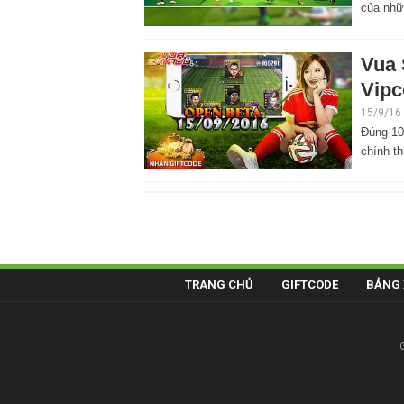
của nhữ
Vua 
Vipc
15/9/16
Đúng 10
chính t
TRANG CHỦ
GIFTCODE
BẢNG 