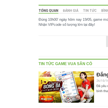
TỔNG QUAN
ĐÁNH GIÁ
TIN TỨC
BÌN
Đúng 10h00' ngày hôm nay 19/05, game mob
Nhận VIPcode số lượng lớn tại đây!
TIN TỨC GAME VUA SÂN CỎ
Đắng
26/10/1
Đã yêu 
bình th