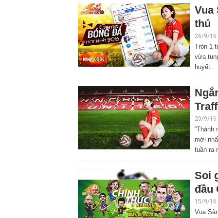
Vua 
thủ
26/9/16
Tròn 1 
vừa tung
huyết.
Ngắm
Traf
20/9/16
“Thánh 
mới nhấ
tuần ra 
Soi 
đầu 
15/9/16
Vua Sân