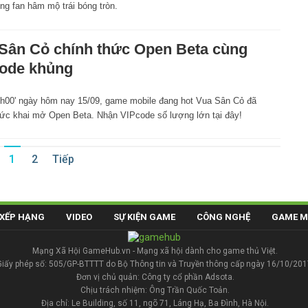
ng fan hâm mộ trái bóng tròn.
Sân Cỏ chính thức Open Beta cùng
ode khủng
h00' ngày hôm nay 15/09, game mobile đang hot Vua Sân Cỏ đã
hức khai mở Open Beta. Nhận VIPcode số lượng lớn tại đây!
1
2
Tiếp
XẾP HẠNG
VIDEO
SỰ KIỆN GAME
CÔNG NGHỆ
GAME M
Mạng Xã Hội GameHub.vn - Mạng xã hội dành cho game thủ Việt.
Giấy phép số: 505/GP-BTTTT do Bộ Thông tin và Truyền thông cấp ngày 16/10/201
Đơn vị chủ quản: Công ty cổ phần Adsota.
Chịu trách nhiệm: Ông Trần Quốc Toản.
Địa chỉ: Le Building, số 11, ngõ 71, Láng Hạ, Ba Đình, Hà Nội.