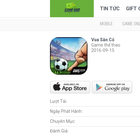
TIN TỨC
GIFT
MOBILE
GAME ONL
Vua Sân Cỏ
Game thể thao
2016-09-15
Lượt Tải:
Ngày Phát Hành:
Chuyên Mục:
Đánh Giá: