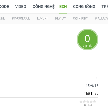
 CODE
VIDEO
CÔNG NGHỆ
BXH
CỘNG ĐỒNG
TR
INE
PC/CONSOLE
ESPORT
REVIEW
CRYPTORY
WALLAC
0
0 phiếu
390
15/9/16
Thể Thao
0 phiếu