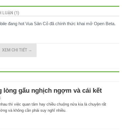
H LUẬN (1)
ile đang hot Vua Sân Cỏ đã chính thức khai mở Open Beta.
XEM CHI TIẾT
→
 lòng gấu nghịch ngợm và cái kết
6
nhau thì việc quan tâm hay chiều chuộng nửa kia là chuyện rất
ường và không cần phải suy nghĩ nhiều.