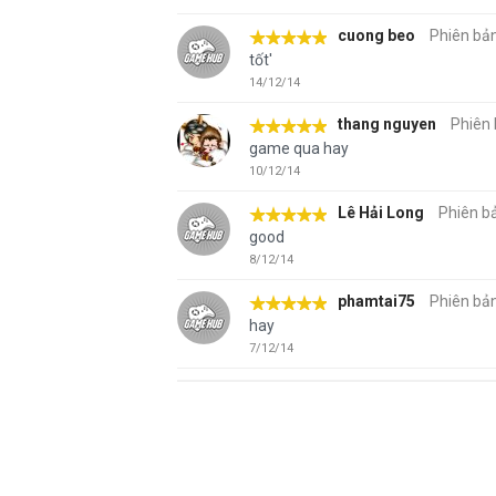
cuong beo
Phiên bản
tốt'
14/12/14
thang nguyen
Phiên 
game qua hay
10/12/14
Lê Hải Long
Phiên bả
good
8/12/14
phamtai75
Phiên bản
hay
7/12/14