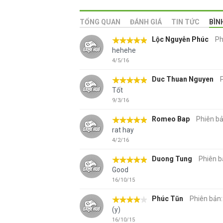
TỔNG QUAN
ĐÁNH GIÁ
TIN TỨC
BÌN
Lộc Nguyễn Phúc
Ph
hehehe
4/5/16
Duc Thuan Nguyen
Tốt
9/3/16
Romeo Bap
Phiên bả
rat hay
4/2/16
Duong Tung
Phiên b
Good
16/10/15
Phúc Tũn
Phiên bản:
(y)
16/10/15