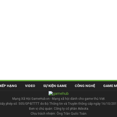
XẾP HẠNG
VIDEO
SỰ KIỆN GAME
CÔNG NGHỆ
GAME M
Mạng Xã Hội GameHub.vn - Mạng xã hội dành cho game thủ Việt.
Giấy phép số: 505/GP-BTTTT do Bộ Thông tin và Truyền thông cấp ngày 16/10/201
Đơn vị chủ quản: Công ty cổ phần Adsota.
Chịu trách nhiệm: Ông Trần Quốc Toản.