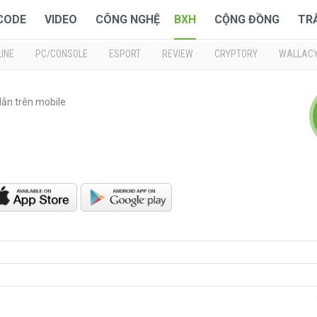
 CODE
VIDEO
CÔNG NGHỆ
BXH
CỘNG ĐỒNG
TR
INE
PC/CONSOLE
ESPORT
REVIEW
CRYPTORY
WALLAC
ẫn trên mobile