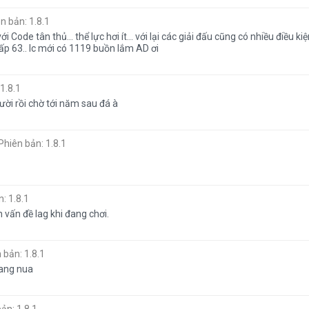
n bản: 1.8.1
Code tân thủ... thể lực hơi ít... với lại các giải đấu cũng có nhiều điều kiệ
ấp 63.. lc mới có 1119 buồn lắm AD ơi
1.8.1
ời rồi chờ tới năm sau đá à
Phiên bản: 1.8.1
: 1.8.1
 vấn đề lag khi đang chơi.
 bản: 1.8.1
nang nua