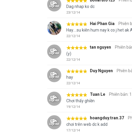
bonaruto123
Phiên b
Dag nhap ko dc
23/12/14
Hai Phan Gia
Phiên b
Hay....su kiên hum nay k co j het ak
22/12/14
tan nguyen
Phiên bản
(y)
22/12/14
Duy Nguyen
Phiên bả
hay
22/12/14
Tuan Le
Phiên bản: 1
Chơi thấy ghiền
19/12/14
hoangduy.tran.37
Ph
chơi trên web dc k add
17/12/14