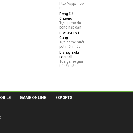
http://appvn.co
m
Bóng Đá
Chưởng
Tựa game đá
bóng hấp dẫn
Biệt Đội Thú
Cưng
Tựa game nuôi
pet mới nhất
Disney Bola
Football
Tựa game giải
trí hấp dẫn
OBILE
GAME ONLINE
ESPORTS
7.