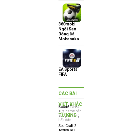
360mobi
Ngôi Sao
Bóng Đá
Mobasaka
EA Sports
FIFA
CÁC BÀI
VIẾT KHÁC
Boom! Tanks
Tựa game bắn
TỪ KING
súng xe tăng
hấp dẫn
SoulCraft 2 -
Action RPG