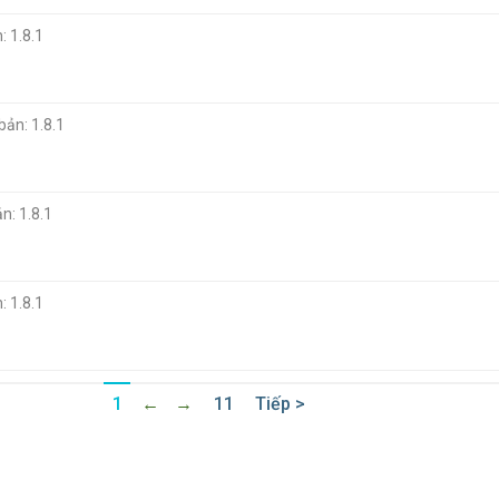
: 1.8.1
bản: 1.8.1
n: 1.8.1
: 1.8.1
1
←
→
11
Tiếp >