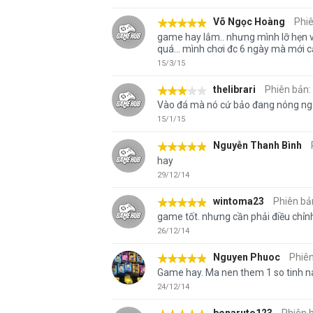
Võ Ngọc Hoàng
Phiê
game hay lắm.. nhưng mình lỡ hẹn với 
quá... mình chơi đc 6 ngày mà mới c
15/3/15
thelibrari
Phiên bản: 
Vào đá mà nó cứ bảo đang nóng ngư
15/1/15
Nguyễn Thanh Bình
hay
29/12/14
wintoma23
Phiên bản
game tốt. nhưng cần phải điều chỉnh
26/12/14
Nguyen Phuoc
Phiên
Game hay. Ma nen them 1 so tinh 
24/12/14