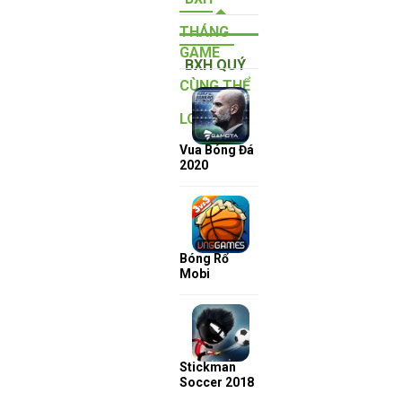
THÁNG
GAME
BXH QUÝ
CÙNG THỂ
LOẠI
Vua Bóng Đá
2020
Bóng Rổ
Mobi
Stickman
Soccer 2018