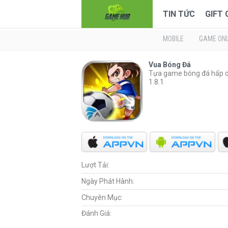
TIN TỨC
GIFT
MOBILE
GAME ONL
Vua Bóng Đá
Tựa game bóng đá hấp d
1.8.1
Lượt Tải:
Ngày Phát Hành:
Chuyên Mục:
Đánh Giá: