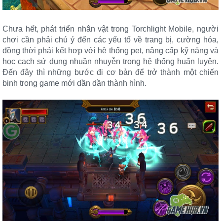
Chưa hết, phát triển nhân vật trong Torchlight Mobile, người
chơi cần phải chú ý đến các yếu tố về trang bị, cường hóa,
đồng thời phải kết hợp với hệ thống pet, nâng cấp kỹ năng và
học cach sử dụng nhuần nhuyễn trong hệ thống huấn luyện.
Đến đây thì những bước đi cơ bản để trở thành một chiến
binh trong game mới dần dần thành hình.