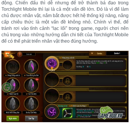
động. Chiến đấu thì dễ nhưng để trở thành bá đạo trong
Torchlight Mobile thì lại là cả một vấn đề lớn. Đó là vì để làm
chủ được nhân vật, nắm bắt được hết hệ thống kỹ năng, nâng
cấp chiêu thức là một vấn đề không nhỏ. Chính vì thế, để
tránh rơi vào tình cảnh “lạc lối” trong game, người chơi nên
chú trọng vào những hướng dẫn chi tiết của Torchlight Mobile
để có thể phát triển nhân vật theo đúng hướng.