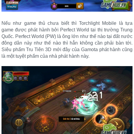
Nếu như game thủ chưa biết thì Torchlight Mobile là tựa
game được phát hành bởi Perfect World tại thị trường Trung
Quốc. Perfect World (PW) là ông lớn như thế nào tại đất nước
đông dân này như thế nào thì hẳn không cần phải bàn tới.
Siêu phẩm Tru Tiên 3D mới đây của Gamota phát hành cũng
là một tuyệt phẩm của nhà phát hành này.