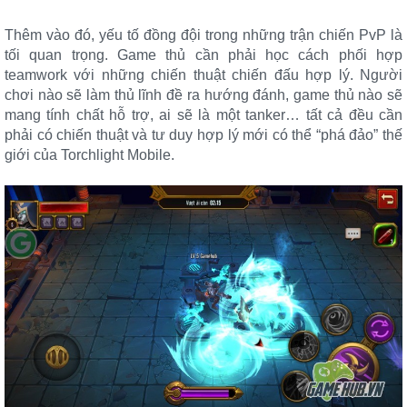
Thêm vào đó, yếu tố đồng đội trong những trận chiến PvP là
tối quan trọng. Game thủ cần phải học cách phối hợp
teamwork với những chiến thuật chiến đấu hợp lý. Người
chơi nào sẽ làm thủ lĩnh đề ra hướng đánh, game thủ nào sẽ
mang tính chất hỗ trợ, ai sẽ là một tanker… tất cả đều cần
phải có chiến thuật và tư duy hợp lý mới có thể “phá đảo” thế
giới của Torchlight Mobile.