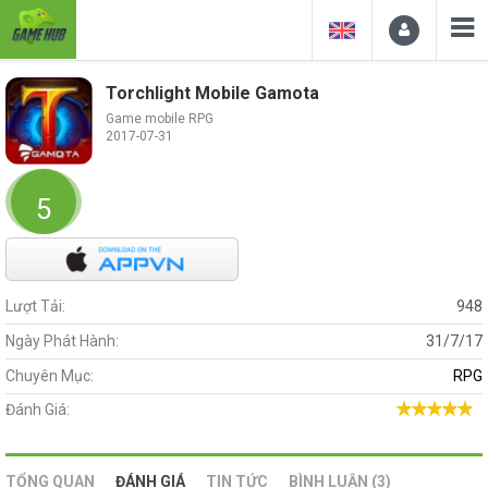
Torchlight Mobile Gamota
Game mobile RPG
2017-07-31
5
Lượt Tải:
948
Ngày Phát Hành:
31/7/17
Chuyên Mục:
RPG
Đánh Giá:
TỔNG QUAN
ĐÁNH GIÁ
TIN TỨC
BÌNH LUẬN (3)