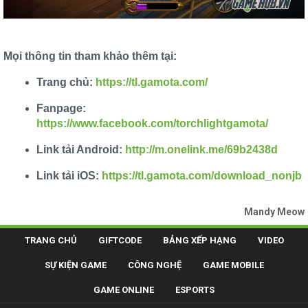
Mọi thông tin tham khảo thêm tại:
Trang chủ:
https://tl.gamota.com/
Fanpage:
https://www.facebook.com/torchlightgamota/
Link tải Android:
http://m.onelink.me/69b2438d
Link tải iOS:
https://tl.gamota.com/download_nonjb
Mandy Meow
TRANG CHỦ
GIFTCODE
BẢNG XẾP HẠNG
VIDEO
SỰ KIỆN GAME
CÔNG NGHỆ
GAME MOBILE
GAME ONLINE
ESPORTS