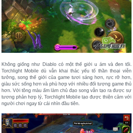
Không giống như Diablo có một thế giới u ám và đen tối.
Torchlight Mobile dù vẫn khai thác yếu tố thần thoại viễn
tưởng, song thế giới của game tươi sáng hơn, rực rỡ hơn,
giàu sức sống hơn và phù hợp với nhiều đối tượng game thủ
hơn. Với tông màu ấm làm chủ đạo song vẫn tạo ra được sự
tương phản hợp lý, Torchlight Mobile tạo được thiện cảm với
người chơi ngay từ cái nhìn đầu tiên.