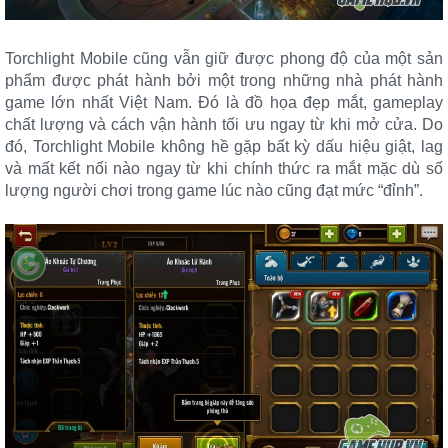
Torchlight Mobile cũng vẫn giữ được phong độ của một sản
phẩm được phát hành bởi một trong những nhà phát hành
game lớn nhất Việt Nam. Đó là đồ họa đẹp mắt, gameplay
chất lượng và cách vận hành tối ưu ngay từ khi mở cửa. Do
đó, Torchlight Mobile không hề gặp bất kỳ dấu hiệu giật, lag
và mất kết nối nào ngay từ khi chính thức ra mắt mặc dù số
lượng người chơi trong game lúc nào cũng đạt mức “đỉnh”.