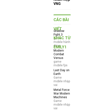
VNG
CÁC BÀI
VIẾT
Shadow
Fight 3
KHÁC TỪ
game
mobile hành
động
EMILY1
Modern
Combat
Versus
game
mobile fps
Last Day on
Earth
Game
mobile nhập
vai
Metal Force:
War Modern
Machines
Game
mobile nhập
vai