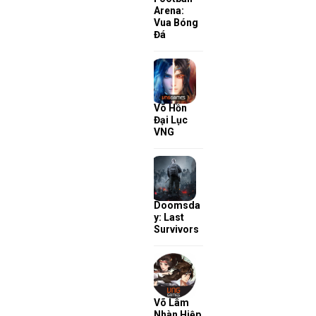
Arena:
Vua Bóng
Đá
Võ Hồn
Đại Lục
VNG
Doomsda
y: Last
Survivors
Võ Lâm
Nhàn Hiệp