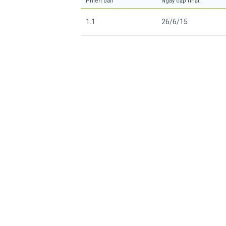
Phiên bản
Ngày cập nhật
1.1
26/6/15