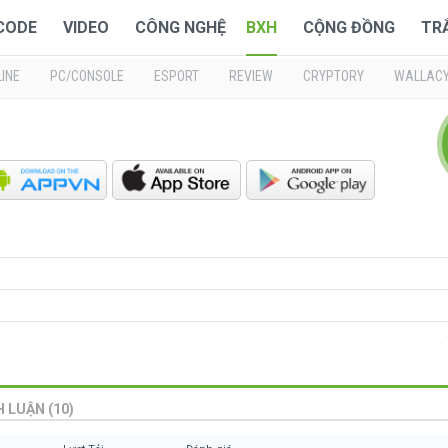
 CODE
VIDEO
CÔNG NGHỆ
BXH
CỘNG ĐỒNG
TR
INE
PC/CONSOLE
ESPORT
REVIEW
CRYPTORY
WALLAC
H LUẬN (10)