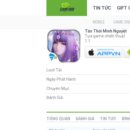
TIN TỨC
GIFT
MOBILE
GAME ONL
Tần Thời Minh Nguyệt
Tựa game chiến thuật
1.1
Lượt Tải:
Ngày Phát Hành:
Chuyên Mục:
Đánh Giá:
TỔNG QUAN
ĐÁNH GIÁ
TIN TỨC
BÌN