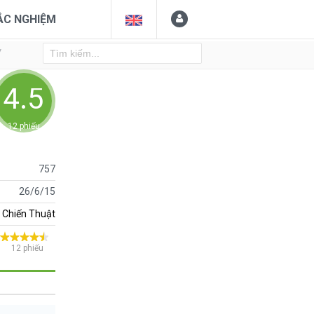
ẮC NGHIỆM
Y
4.58333
12 phiếu
757
26/6/15
Chiến Thuật
12 phiếu