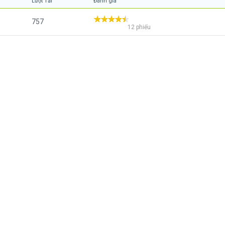
Lượt Tải
Đánh giá
757
12 phiếu