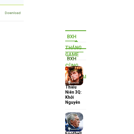
Download
BXH
THÁNG
GAME
BXH
CÙNG
QUÝ
THỂ LOẠI
Thiếu
Niên 3Q:
Khởi
Nguyên
Football