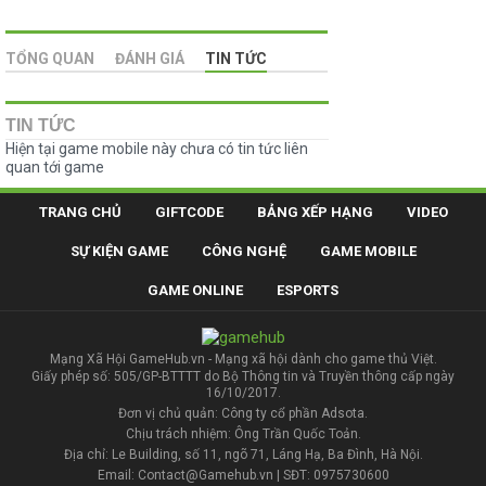
TỔNG QUAN
ĐÁNH GIÁ
TIN TỨC
TIN TỨC
Hiện tại game mobile này chưa có tin tức liên
quan tới game
TRANG CHỦ
GIFTCODE
BẢNG XẾP HẠNG
VIDEO
SỰ KIỆN GAME
CÔNG NGHỆ
GAME MOBILE
GAME ONLINE
ESPORTS
Mạng Xã Hội GameHub.vn - Mạng xã hội dành cho game thủ Việt.
Giấy phép số: 505/GP-BTTTT do Bộ Thông tin và Truyền thông cấp ngày
16/10/2017.
Đơn vị chủ quản: Công ty cổ phần Adsota.
Chịu trách nhiệm: Ông Trần Quốc Toản.
Địa chỉ: Le Building, số 11, ngõ 71, Láng Hạ, Ba Đình, Hà Nội.
Email: Contact@Gamehub.vn | SĐT: 0975730600