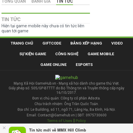
TỔNG QUAN
ĐÁNH GIÁ
TIN TỨC
TIN TỨC
Hiện tại game mobile này chưa có tin tức liên
quan tới game
TRANG CHỦ
GIFTCODE
BẢNG XẾP HẠNG
VIDEO
SỰ KIỆN GAME
CÔNG NGHỆ
GAME MOBILE
GAME ONLINE
ESPORTS
Mạng Xã Hội GameHub.vn - Mạng xã hội dành cho game thủ Việt.
Giấy phép số: 505/GP-BTTTT do Bộ Thông tin và Truyền thông cấp ngày
16/10/2017.
Đơn vị chủ quản: Công ty cổ phần Adsota.
Chịu trách nhiệm: Ông Trần Quốc Toản.
Địa chỉ: Le Building, số 11, ngõ 71, Láng Hạ, Ba Đình, Hà Nội.
Email: Contact@Gamehub.vn | SĐT: 0975730600
|
Terms of Uses
Policy
×
Tin tức mới về MMX Hill Climb
Liên hệ đăng bài