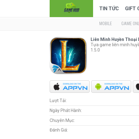
TIN TỨC
GIFT
MOBILE
GAME ONL
Liên Minh Huyền Thoại
Tựa game liên minh huyề
1.5.0
Lượt Tải:
Ngày Phát Hành:
Chuyên Mục:
Đánh Giá: