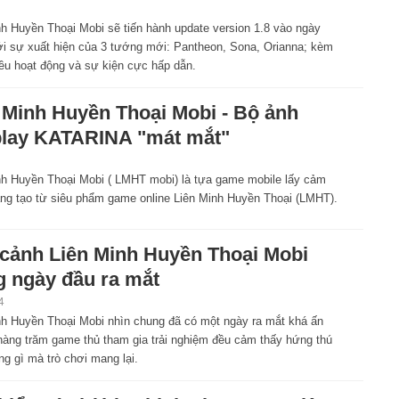
nh Huyền Thoại Mobi sẽ tiến hành update version 1.8 vào ngày
ới sự xuất hiện của 3 tướng mới: Pantheon, Sona, Orianna; kèm
iều hoạt động và sự kiện cực hấp dẫn.
 Minh Huyền Thoại Mobi - Bộ ảnh
lay KATARINA "mát mắt"
nh Huyền Thoại Mobi ( LMHT mobi) là tựa game mobile lấy cảm
ng tạo từ siêu phẩm game online Liên Minh Huyền Thoại (LMHT).
cảnh Liên Minh Huyền Thoại Mobi
g ngày đầu ra mắt
4
nh Huyền Thoại Mobi nhìn chung đã có một ngày ra mắt khá ấn
hàng trăm game thủ tham gia trải nghiệm đều cảm thấy hứng thú
g gì mà trò chơi mang lại.