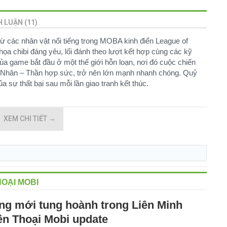
H LUẬN (11)
ừ các nhân vật nổi tiếng trong MOBA kinh điển League of
họa chibi đáng yêu, lối đánh theo lượt kết hợp cùng các kỹ
ủa game bắt đầu ở một thế giới hỗn loạn, nơi đó cuộc chiến
t. Nhân – Thần hợp sức, trở nên lớn mạnh nhanh chóng. Quỷ
sự thất bại sau mỗi lần giao tranh kết thúc.
XEM CHI TIẾT
→
HOẠI MOBI
g mới tung hoành trong Liên Minh
n Thoại Mobi update