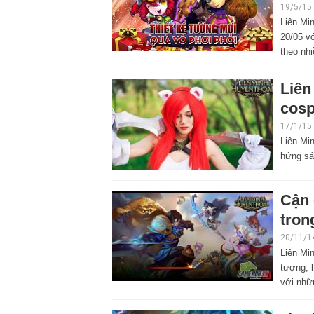
19/5/15
Liên Mi
20/05 v
theo nh
Liên
cosp
17/1/15
Liên Mi
hứng sá
Cận 
tron
20/11/1
Liên Mi
tượng, 
với nhữn