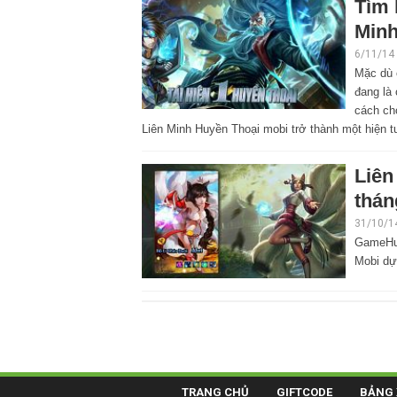
Tìm 
Minh
6/11/14
Mặc dù 
đang là 
cách chơ
Liên Minh Huyền Thoại mobi trở thành một hiện t
Liên
thán
31/10/1
GameHub
Mobi dự
TRANG CHỦ
GIFTCODE
BẢNG 