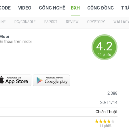
 CODE
VIDEO
CÔNG NGHỆ
BXH
CỘNG ĐỒNG
TR
INE
PC/CONSOLE
ESPORT
REVIEW
CRYPTORY
WALLAC
 Mobi
n thoại trên mobi
4.272
11 phiếu
2,388
20/11/14
Chiến Thuật
11 phiếu