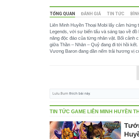
TỔNG QUAN
ĐÁNH GIÁ
TIN TỨC
BÌN
Liên Minh Huyền Thoại Mobi lấy cảm hứng t
Legends, với sự biến tấu và sáng tạo về đồ 
năng độc đáo của từng nhân vật. Bối cảnh c
giữa Thần – Nhân – Quỷ đang đi tới hồi kế
Vương Baron đang dần nếm trải hương vị của 
Lulu.Bum
thích bài này.
TIN TỨC GAME LIÊN MINH HUYỀN T
Tướn
Huyề