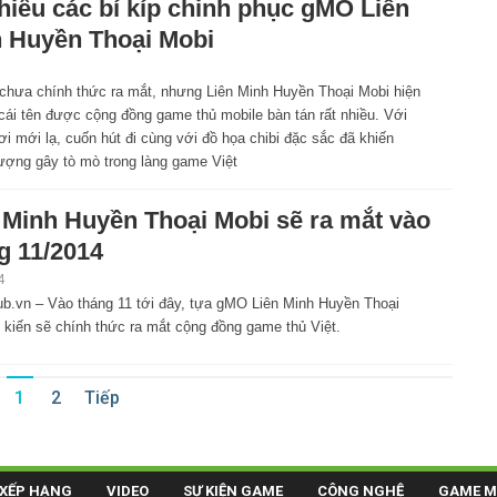
hiểu các bí kíp chinh phục gMO Liên
 Huyền Thoại Mobi
chưa chính thức ra mắt, nhưng Liên Minh Huyền Thoại Mobi hiện
cái tên được cộng đồng game thủ mobile bàn tán rất nhiều. Với
i mới lạ, cuốn hút đi cùng với đồ họa chibi đặc sắc đã khiến
ượng gây tò mò trong làng game Việt
 Minh Huyền Thoại Mobi sẽ ra mắt vào
g 11/2014
4
.vn – Vào tháng 11 tới đây, tựa gMO Liên Minh Huyền Thoại
 kiến sẽ chính thức ra mắt cộng đồng game thủ Việt.
1
2
Tiếp
XẾP HẠNG
VIDEO
SỰ KIỆN GAME
CÔNG NGHỆ
GAME M