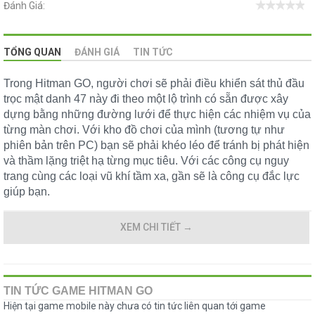
Đánh Giá:
TỔNG QUAN
ĐÁNH GIÁ
TIN TỨC
Trong Hitman GO, người chơi sẽ phải điều khiển sát thủ đầu
trọc mật danh 47 này đi theo một lộ trình có sẵn được xây
dựng bằng những đường lưới để thực hiện các nhiệm vụ của
từng màn chơi. Với kho đồ chơi của mình (tương tự như
phiên bản trên PC) bạn sẽ phải khéo léo để tránh bị phát hiện
và thầm lặng triệt hạ từng mục tiêu. Với các công cụ nguy
trang cùng các loại vũ khí tầm xa, gần sẽ là công cụ đắc lực
giúp bạn.
XEM CHI TIẾT
→
TIN TỨC GAME HITMAN GO
Hiện tại game mobile này chưa có tin tức liên quan tới game