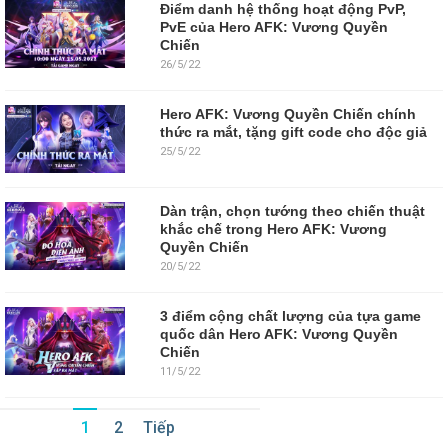
Điểm danh hệ thống hoạt động PvP,
PvE của Hero AFK: Vương Quyền
Chiến
26/5/22
Hero AFK: Vương Quyền Chiến chính
thức ra mắt, tặng gift code cho độc giả
25/5/22
Dàn trận, chọn tướng theo chiến thuật
khắc chế trong Hero AFK: Vương
Quyền Chiến
20/5/22
3 điểm cộng chất lượng của tựa game
quốc dân Hero AFK: Vương Quyền
Chiến
11/5/22
1
2
Tiếp