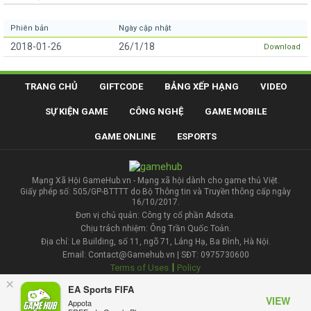
Phiên bản
Ngày cập nhật
2018-01-26
26/1/18
Download
TRANG CHỦ
GIFTCODE
BẢNG XẾP HẠNG
VIDEO
SỰ KIỆN GAME
CÔNG NGHỆ
GAME MOBILE
GAME ONLINE
ESPORTS
Mạng Xã Hội GameHub.vn - Mạng xã hội dành cho game thủ Việt.
Giấy phép số: 505/GP-BTTTT do Bộ Thông tin và Truyền thông cấp ngày
16/10/2017.
Đơn vị chủ quản: Công ty cổ phần Adsota.
Chịu trách nhiệm: Ông Trần Quốc Toản.
Địa chỉ: Le Building, số 11, ngõ 71, Láng Hạ, Ba Đình, Hà Nội.
Email: Contact@Gamehub.vn | SĐT: 0975730600
|
Terms of Uses
Policy
×
EA Sports FIFA
Liên hệ đăng bài
VIEW
Appota