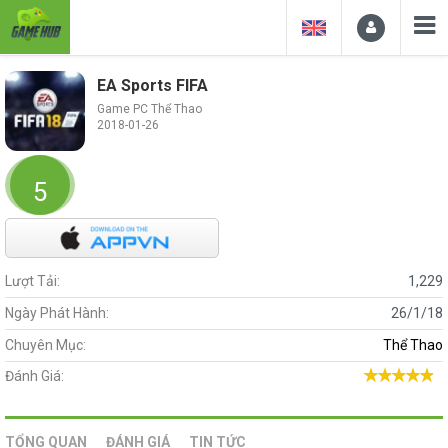
EA Sports FIFA
Game PC Thể Thao
2018-01-26
5
Lượt Tải:
1,229
Ngày Phát Hành:
26/1/18
Chuyên Mục:
Thể Thao
Đánh Giá:
TỔNG QUAN
ĐÁNH GIÁ
TIN TỨC