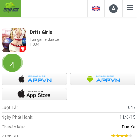
Drift Girls
Tựa game đua xe
1.034
4
Lượt Tải:
647
Ngày Phát Hành:
11/6/15
Chuyên Mục:
Đua Xe
Đánh Giá: