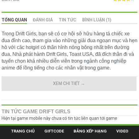
TỔNG QUAN
ĐÁNH GIÁ
TIN TỨC
BÌNH LUẬN (1)
Trong Drift Girls, bạn sẽ có cơ hội sở hữu hàng tá chiếc xe
đua đỉnh cao, tham gia vào những giải đua ngoạn mục và hẹn
hò với các hotgirl có thân hình nóng bỏng nhất trên đường
đua. Nhà phát hành Drift Girls, Toast USA, đã đích thân đi và
tuyển chọn khá nhiều diễn viên trong ngành công nghiệp
anime để lồng tiếng cho các nhân vật trong game.
XEM CHI TIẾT
→
TIN TỨC GAME DRIFT GIRLS
Hiện tại game mobile này chưa có tin tức liên quan tới game
TRANG CHỦ
GIFTCODE
BẢNG XẾP HẠNG
VIDEO