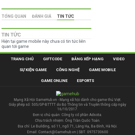
TỔNG QUAN
ĐÁNH GIÁ
TIN TỨC
TIN TỨC
Hiện tại game mobile này chưa có tin tức liên
quan tới game
TRANG CHỦ
GIFTCODE
BẢNG XẾP HẠNG
VIDEO
SỰ KIỆN GAME
CÔNG NGHỆ
GAME MOBILE
GAME ONLINE
ESPORTS
Mạng Xã Hội GameHub.vn - Mạng xã hội dành cho game thủ Việt.
Giấy phép số: 505/GP-BTTTT do Bộ Thông tin và Truyền thông cấp ngày
16/10/2017.
Đơn vị chủ quản: Công ty cổ phần Adsota.
Chịu trách nhiệm: Ông Trần Quốc Toản.
Địa chỉ: Le Building, số 11, ngõ 71, Láng Hạ, Ba Đình, Hà Nội.
Email: Contact@Gamehub.vn | SĐT: 0975730600