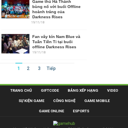
Game thủ Hà Thành
bùng nổ với buổi Offline
hoành tráng của
Darkness Rises
19/11/18
Fan vây kín Nam Blue và
Tuấn Tiền Tỉ tại buổi
offline Darkness Rises
19/11/18
1
2
3
Tiếp
TRANG CHỦ
GIFTCODE
BẢNG XẾP HẠNG
VIDEO
SỰ KIỆN GAME
CÔNG NGHỆ
GAME MOBILE
GAME ONLINE
ESPORTS