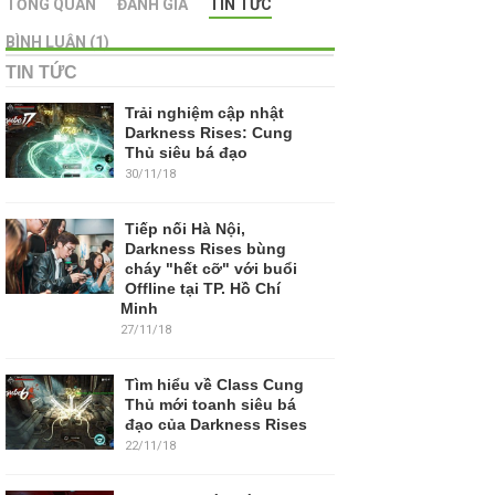
TỔNG QUAN
ĐÁNH GIÁ
TIN TỨC
BÌNH LUẬN (1)
TIN TỨC
Trải nghiệm cập nhật
Darkness Rises: Cung
Thủ siêu bá đạo
30/11/18
Tiếp nối Hà Nội,
Darkness Rises bùng
cháy "hết cỡ" với buổi
Offline tại TP. Hồ Chí
Minh
27/11/18
Tìm hiểu về Class Cung
Thủ mới toanh siêu bá
đạo của Darkness Rises
22/11/18