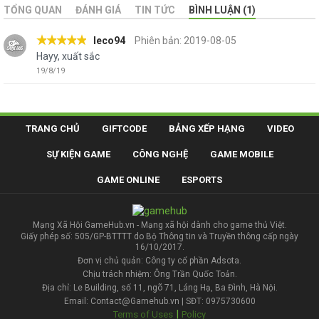
TỔNG QUAN
ĐÁNH GIÁ
TIN TỨC
BÌNH LUẬN (1)
leco94
Phiên bản: 2019-08-05
Hayy, xuất sắc
19/8/19
TRANG CHỦ
GIFTCODE
BẢNG XẾP HẠNG
VIDEO
SỰ KIỆN GAME
CÔNG NGHỆ
GAME MOBILE
GAME ONLINE
ESPORTS
Mạng Xã Hội GameHub.vn - Mạng xã hội dành cho game thủ Việt.
Giấy phép số: 505/GP-BTTTT do Bộ Thông tin và Truyền thông cấp ngày
16/10/2017.
Đơn vị chủ quản: Công ty cổ phần Adsota.
Chịu trách nhiệm: Ông Trần Quốc Toản.
Địa chỉ: Le Building, số 11, ngõ 71, Láng Hạ, Ba Đình, Hà Nội.
Email: Contact@Gamehub.vn | SĐT: 0975730600
|
Terms of Uses
Policy