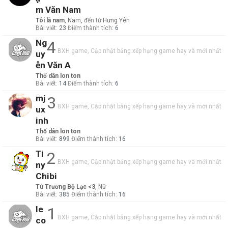
m Văn Nam
Tôi là nam
, Nam,
đến từ
Hưng Yên
Bài viết:
23
Điểm thành tích:
6
Ng
4
BXH game, Cập nhật bảng xếp hạng game hay và mới nhất
uy
ễn Văn A
Thổ dân lon ton
Bài viết:
14
Điểm thành tích:
6
mj
3
BXH game, Cập nhật bảng xếp hạng game hay và mới nhất
ux
inh
Thổ dân lon ton
Bài viết:
899
Điểm thành tích:
16
Ti
2
BXH game, Cập nhật bảng xếp hạng game hay và mới nhất
ny
Chibi
Tù Trương Bộ Lạc <3
, Nữ
Bài viết:
385
Điểm thành tích:
16
le
1
BXH game, Cập nhật bảng xếp hạng game hay và mới nhất
co