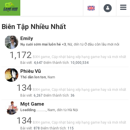
Biên Tập Nhiều Nhất
Emily
Nụ cười sớm mai luôn hé <3
, Nữ,
đến từ
Ở đâu còn lâu mới nói
1,172
BXH game, Cập nhật bảng xếp hạng game hay và mới nhất
Bài viết:
4,647
Điểm thành tích:
10,000,534
Phiêu Vũ
Thổ dân lon ton
, Nam
134
BXH game, Cập nhật bảng xếp hạng game hay và mới nhất
Bài viết:
6,267
Điểm thành tích:
36
Mọt Game
Loadding.........
, Nam,
đến từ
Hà Nội
134
BXH game, Cập nhật bảng xếp hạng game hay và mới nhất
Bài viết:
878
Điểm thành tích:
115