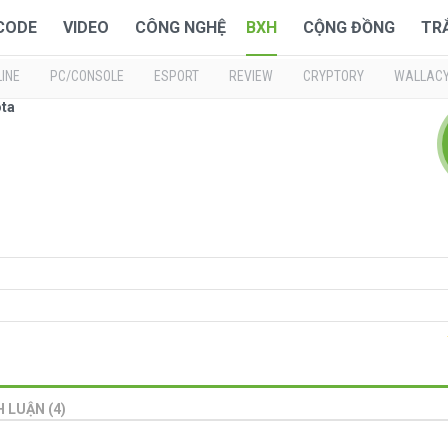
 CODE
VIDEO
CÔNG NGHỆ
BXH
CỘNG ĐỒNG
TR
INE
PC/CONSOLE
ESPORT
REVIEW
CRYPTORY
WALLAC
ota
H LUẬN (4)