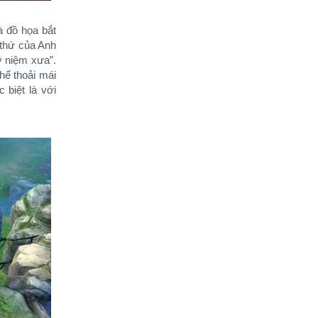
đồ họa bắt
 thứ của Anh
ỷ niệm xưa”.
̉ thoải mái
biệt là với