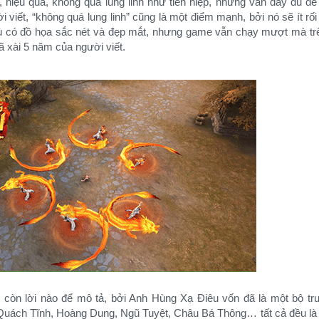
t, hiệu quả, không quá lung linh như tiên hiệp, nhưng vẫn đầy đủ để t
̀i viết, “không quá lung linh” cũng là một điểm mạnh, bởi nó sẽ ít rố
dù có đồ họa sắc nét và đẹp mắt, nhưng game vẫn chạy mượt mà t
ã xài 5 năm của người viết.
g còn lời nào để mô tả, bởi Anh Hùng Xạ Điêu vốn đã là một bộ tru
. Quách Tĩnh, Hoàng Dung, Ngũ Tuyệt, Châu Bá Thông… tất cả đều la