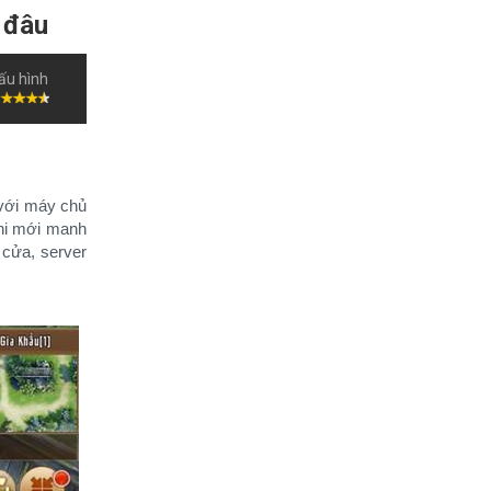
́ đâu
ấu hình
ới máy chủ
khi mới manh
 cửa, server