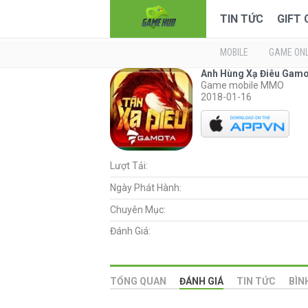
TIN TỨC
GIFT
MOBILE
GAME ONL
Anh Hùng Xạ Điêu Gam
Game mobile MMO
2018-01-16
Lượt Tải:
Ngày Phát Hành:
Chuyên Mục:
Đánh Giá:
TỔNG QUAN
ĐÁNH GIÁ
TIN TỨC
BÌN