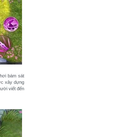
chơi bám sát
ợc xây dựng
ời viết đến