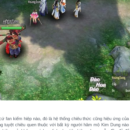
cứ fan kiếm hiệp nào, đó là hệ thống chiêu thức cũng hiệu ứng củ
uyệt chiêu quen thuộc với bất kỳ người hâm mộ Kim Dung nào đ