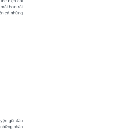
hể hiện cái
i mắt hơn rất
rên cả những
yện gối đầu
̀ những nhân