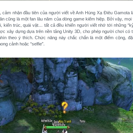
 cảm nhận đầu tiên của người viết về Anh Hùng Xạ Điêu Gamota là 
thân cũng là một fan lâu năm của dòng game kiếm hiệp. Bởi vậy, mọi
iến trúc, quái vật… tất cả đều khiến người viết nhớ tới những “k
ợc xây dựng dựa trên nền tảng Unity 3D, cho phép người chơi có thê
̀n theo ý thích. Chức năng này chắc chắn là một điểm cộng, đặc 
ong cảnh hoặc “selfie”.