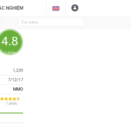
ẮC NGHIỆM
Y
4.85714
7 phiếu
1,239
7/12/17
MMO
7 phiếu