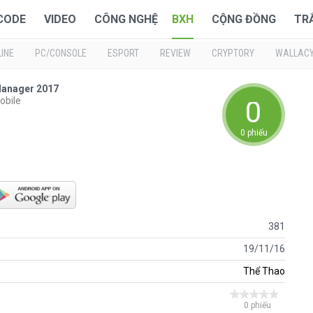
 CODE
VIDEO
CÔNG NGHỆ
BXH
CỘNG ĐỒNG
TR
INE
PC/CONSOLE
ESPORT
REVIEW
CRYPTORY
WALLAC
Manager 2017
obile
0
0 phiếu
381
19/11/16
Thể Thao
0 phiếu