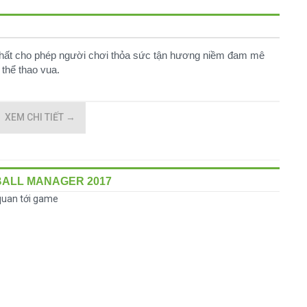
i nhất cho phép người chơi thỏa sức tận hương niềm đam mê
thể thao vua.
XEM CHI TIẾT
→
BALL MANAGER 2017
 quan tới game