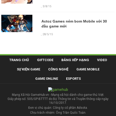
, 3/8/15
Actoz Games ném bom Mobile với 30
đầu game mới
, 28/5/15
TRANG CHỦ
GIFTCODE
BẢNG XẾP HẠNG
VIDEO
SỰ KIỆN GAME
CÔNG NGHỆ
GAME MOBILE
GAME ONLINE
ESPORTS
Mạng Xã Hội GameHub.vn - Mạng xã hội dành cho game thủ Việt.
Giấy phép số: 505/GP-BTTTT do Bộ Thông tin và Truyền thông cấp ngày
16/10/2017.
Đơn vị chủ quản: Công ty cổ phần Adsota.
Chịu trách nhiệm: Ông Trần Quốc Toản.