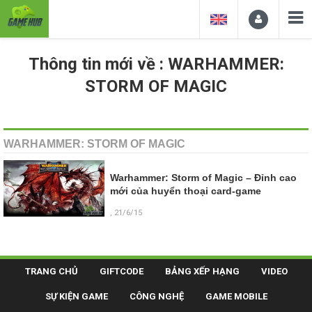
Thông tin mới về : WARHAMMER:
STORM OF MAGIC
WARHAMMER: STORM OF MAGIC
Warhammer: Storm of Magic – Đỉnh cao
mới của huyển thoại card-game
, 21/6/15
TRANG CHỦ
GIFTCODE
BẢNG XẾP HẠNG
VIDEO
SỰ KIỆN GAME
CÔNG NGHỆ
GAME MOBILE