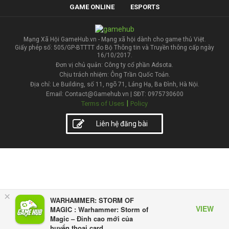
GAME ONLINE
ESPORTS
Mạng Xã Hội GameHub.vn - Mạng xã hội dành cho game thủ Việt.
Giấy phép số: 505/GP-BTTTT do Bộ Thông tin và Truyền thông cấp ngày
16/10/2017.
Đơn vị chủ quản: Công ty cổ phần Adsota.
Chịu trách nhiệm: Ông Trần Quốc Toản.
Địa chỉ: Le Building, số 11, ngõ 71, Láng Hạ, Ba Đình, Hà Nội.
Email: Contact@Gamehub.vn | SĐT: 0975730600
|
Terms of Uses
Policy
Liên hệ đăng bài
×
WARHAMMER: STORM OF
VIEW
MAGIC : Warhammer: Storm of
Magic – Đỉnh cao mới của
huyển thoại card