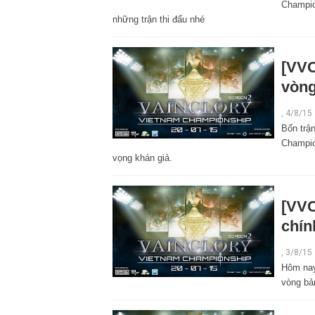
Champio
những trận thi đấu nhé
[VVC
vòng
,
4/8/15
Bốn trậ
Champio
vọng khán giả.
[VVC
chín
,
3/8/15
Hôm nay,
vòng bả