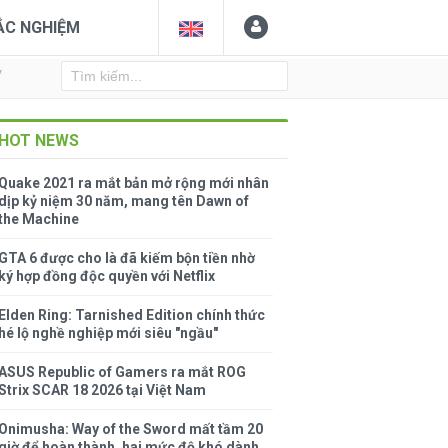
ẮC NGHIỆM
Y
HOT NEWS
Quake 2021 ra mắt bản mở rộng mới nhân
dịp kỷ niệm 30 năm, mang tên Dawn of
the Machine
GTA 6 được cho là đã kiếm bộn tiền nhờ
ký hợp đồng độc quyền với Netflix
Elden Ring: Tarnished Edition chính thức
hé lộ nghề nghiệp mới siêu "ngầu"
ASUS Republic of Gamers ra mắt ROG
Strix SCAR 18 2026 tại Việt Nam
Onimusha: Way of the Sword mất tầm 20
giờ để hoàn thành, hai mức độ khó dành