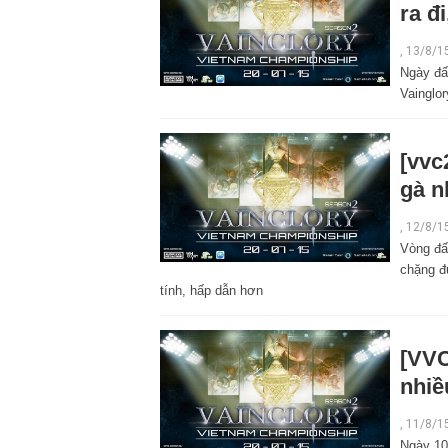
ra đ
,
13/8/1
Ngày đấ
Vainglo
[vvc
gà n
,
12/8/1
Vòng đấ
chặng đ
tính, hấp dẫn hơn
[VVC
nhiề
,
11/8/1
Ngày 10/