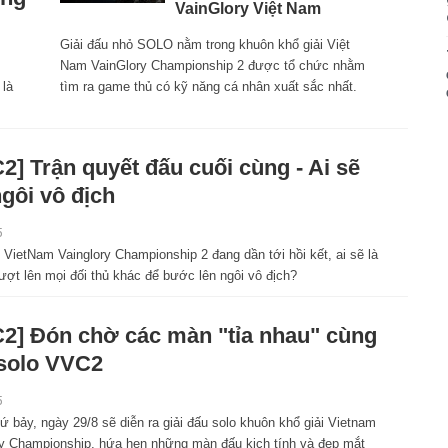
VainGlory Việt Nam
Giải đấu nhỏ SOLO nằm trong khuôn khổ giải Việt
Nam VainGlory Championship 2 được tổ chức nhằm
 là
tìm ra game thủ có kỹ năng cá nhân xuất sắc nhất.
2] Trận quyết đấu cuối cùng - Ai sẽ
ngôi vô địch
5
 VietNam Vainglory Championship 2 đang dần tới hồi kết, ai sẽ là
ượt lên mọi đối thủ khác để bước lên ngôi vô địch?
2] Đón chờ các màn "tỉa nhau" cùng
 solo VVC2
5
ứ bảy, ngày 29/8 sẽ diễn ra giải đấu solo khuôn khổ giải Vietnam
ry Championship, hứa hẹn những màn đấu kịch tính và đẹp mắt