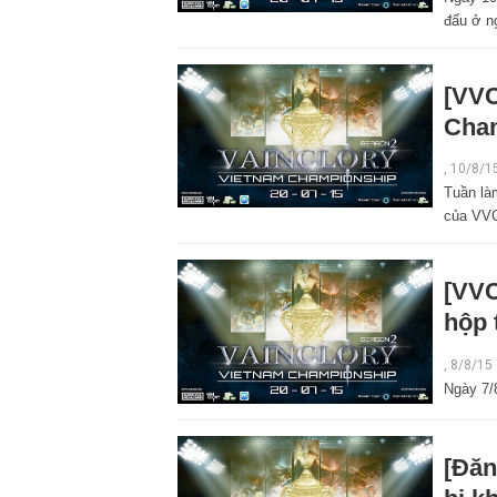
đấu ở n
[VVC
Cha
,
10/8/1
Tuần là
của VVC
[VVC
hộp 
,
8/8/15
Ngày 7/
[Đăn