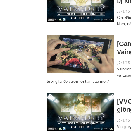
bị k
,
7/8/15
Giải đấu
Nam, nằ
[Gam
Vain
,
7/8/15
Vainglor
và Espor
tương lai để vươn tới tầm cao mới?
[VVC
giốn
,
6/8/15
Vietglor