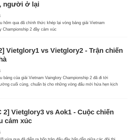
i, người ở lại
5
u hôm qua đã chính thức khép lại vòng bảng giải Vietnam
ry Championship 2 đầy cảm xúc
2] Vietglory1 vs Vietglory2 - Trận chiến
hà
5
u bảng của giải Vietnam Vainglory Championship 2 đã đi tới
ường cuối cùng, chuẩn bị cho những vòng đấu mới hứa hẹn kịch
 2] Vietglory3 vs Aok1 - Cuộc chiến
u cảm xúc
5
8 vừa qua đã diễn ra bốn trận đấu đầy hấp dẫn giữa các đội thi