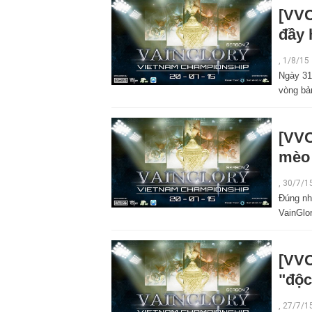
[VVC
đầy 
,
1/8/15
Ngày 31/
vòng bả
[VVC
mèo 
,
30/7/1
Đúng nh
VainGlo
[VVC
"độc
,
27/7/1