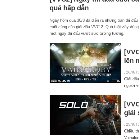
quá hấp dẫn
Ngày hôm qua 30/8 đã diễn ra những trận thi đấu
cuối cùng của giải đấu VVC 2. Quả thật đây đúng
một ngày thi đấu vượt sức tưởng tượng.
[VVC
lên 
, 26/8/1
Giải đấu
người v
[VVC
giải
, 25/8/1
Chiều th
Vainglo