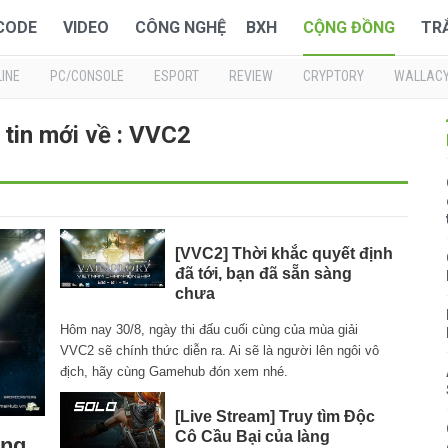
 CODE
VIDEO
CÔNG NGHỆ
BXH
CỘNG ĐỒNG
TR
INE
PC/CONSOLE
ESPORT
REVIEW
CRYPTORY
WALLAC
tin mới về : VVC2
[VVC2] Thời khắc quyết định
đã tới, bạn đã sẵn sàng
chưa
Hôm nay 30/8, ngày thi đấu cuối cùng của mùa giải
VVC2 sẽ chính thức diễn ra. Ai sẽ là người lên ngôi vô
địch, hãy cùng Gamehub đón xem nhé.
[Live Stream] Truy tìm Độc
Cô Cầu Bại của làng
ùng