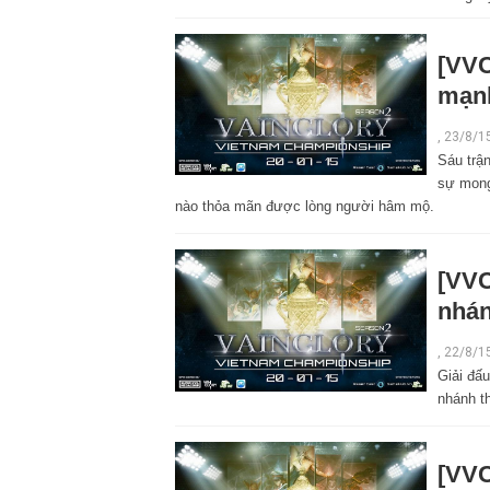
[VVC
mạn
,
23/8/1
Sáu trậ
sự mong
nào thỏa mãn được lòng người hâm mộ.
[VVC
nhán
,
22/8/1
Giải đấu
nhánh t
[VVC