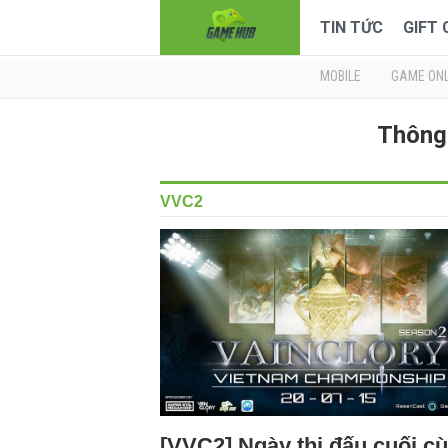
TIN TỨC
GIFT
MOBILE
GAME ONL
Thông 
VVC2
[VVC2] Ngày thi đấu cuối c