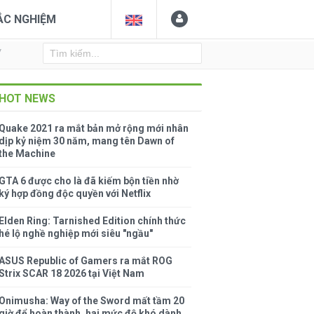
ẮC NGHIỆM
Y
HOT NEWS
Quake 2021 ra mắt bản mở rộng mới nhân
dịp kỷ niệm 30 năm, mang tên Dawn of
the Machine
GTA 6 được cho là đã kiếm bộn tiền nhờ
ký hợp đồng độc quyền với Netflix
Elden Ring: Tarnished Edition chính thức
hé lộ nghề nghiệp mới siêu "ngầu"
ASUS Republic of Gamers ra mắt ROG
Strix SCAR 18 2026 tại Việt Nam
Onimusha: Way of the Sword mất tầm 20
giờ để hoàn thành, hai mức độ khó dành