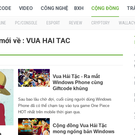
 CODE
VIDEO
CÔNG NGHỆ
BXH
CỘNG ĐỒNG
TR
INE
PC/CONSOLE
ESPORT
REVIEW
CRYPTORY
WALLAC
 mới về : VUA HAI TAC
Vua Hải Tặc - Ra mắt
Windows Phone cùng
Giftcode khủng
Sau bao lâu chờ đợi, cuối cùng người dùng Windows
Phone đã có thể chạm tay vào tựa game One Piece
HOT nhất trên mobile thời gian qua.
Cộng đồng Vua Hải Tặc
mong ngóng bản Windows
a