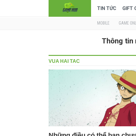
TIN TỨC
GIFT
MOBILE
GAME ONL
Thông tin
VUA HAI TAC
Những điều có thể bạn chư