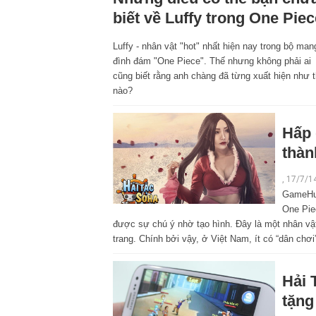
biết về Luffy trong One Pie
Luffy - nhân vật "hot" nhất hiện nay trong bộ man
đình đám "One Piece". Thế nhưng không phải ai
cũng biết rằng anh chàng đã từng xuất hiện như 
nào?
Hấp 
thàn
, 17/7/1
GameHub
One Pie
được sự chú ý nhờ tạo hình. Đây là một nhân vật
trang. Chính bởi vậy, ở Việt Nam, ít có “dân chơ
Hải 
tặng