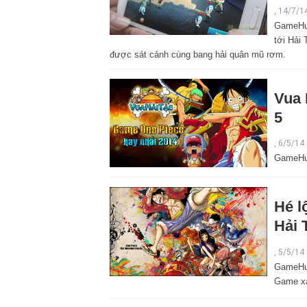
, 14/7/1
GameHub
tới Hải
được sát cánh cùng bang hải quân mũ rơm.
Vua 
5
,
6/5/14
GameHub
Hé l
Hải 
,
5/5/14
GameHub
Game xá