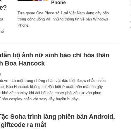
Phone
ce?
Tựa game One Piece số 1 tại Việt Nam đang gây bão
ga
trong cộng đồng với những thông tin về bản Windows
Phone.
thế
dẫn bộ ảnh nữ sinh báo chí hóa thân
h Boa Hancock
4
.vn - Là một trong những nhân vật đặc biệt được nhắc nhiều
ce, Boa Hancock không chỉ đặc biệt ở xuất thân mà còn gây
 khó để cosplay khi đòi hỏi các coser phải đầu tư vào phục
i” nào cosplay nhân vật sexy đầy huyền bí này.
Tặc Soha trình làng phiên bản Android,
 giftcode ra mắt