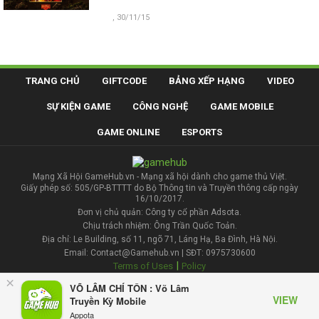
, 30/11/15
TRANG CHỦ
GIFTCODE
BẢNG XẾP HẠNG
VIDEO
SỰ KIỆN GAME
CÔNG NGHỆ
GAME MOBILE
GAME ONLINE
ESPORTS
Mạng Xã Hội GameHub.vn - Mạng xã hội dành cho game thủ Việt.
Giấy phép số: 505/GP-BTTTT do Bộ Thông tin và Truyền thông cấp ngày
16/10/2017.
Đơn vị chủ quản: Công ty cổ phần Adsota.
Chịu trách nhiệm: Ông Trần Quốc Toản.
Địa chỉ: Le Building, số 11, ngõ 71, Láng Hạ, Ba Đình, Hà Nội.
Email: Contact@Gamehub.vn | SĐT: 0975730600
|
Terms of Uses
Policy
×
VÕ LÂM CHÍ TÔN : Võ Lâm
Liên hệ đăng bài
VIEW
Truyền Kỳ Mobile
Appota