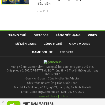
đầu tiên
,
17/8/18
TRANG CHỦ
GIFTCODE
BẢNG XẾP HẠNG
VIDEO
SỰ KIỆN GAME
CÔNG NGHỆ
GAME MOBILE
GAME ONLINE
ESPORTS
Mạng Xã Hội GameHub.vn - Mạng xã hội dành cho game thủ Việt.
Giấy phép số: 505/GP-BTTTT do Bộ Thông tin và Truyền thông cấp ngày
16/10/2017.
Đơn vị chủ quản: Công ty cổ phần Adsota.
Chịu trách nhiệm: Ông Trần Quốc Toản.
Địa chỉ: Le Building, số 11, ngõ 71, Láng Hạ, Ba Đình, Hà Nội.
Email: Contact@Gamehub.vn | SĐT: 0975730600
|
Terms of Uses
Policy
×
VIỆT NAM MASTERS