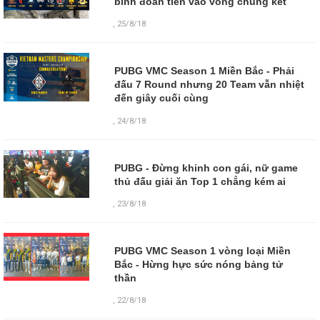
binh đoàn tiến vào vòng chung kết
,
25/8/18
PUBG VMC Season 1 Miền Bắc - Phải
đấu 7 Round nhưng 20 Team vẫn nhiệt
đến giây cuối cùng
,
24/8/18
PUBG - Đừng khinh con gái, nữ game
thủ đấu giải ăn Top 1 chẳng kém ai
,
23/8/18
PUBG VMC Season 1 vòng loại Miền
Bắc - Hừng hực sức nóng bảng tử
thần
,
22/8/18