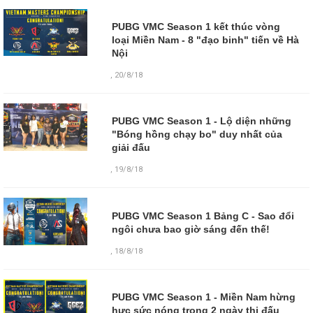
PUBG VMC Season 1 kết thúc vòng
loại Miền Nam - 8 "đạo binh" tiến về Hà
Nội
,
20/8/18
PUBG VMC Season 1 - Lộ diện những
"Bóng hồng chạy bo" duy nhất của
giải đấu
,
19/8/18
PUBG VMC Season 1 Bảng C - Sao đổi
ngôi chưa bao giờ sáng đến thế!
,
18/8/18
PUBG VMC Season 1 - Miền Nam hừng
hực sức nóng trong 2 ngày thi đấu