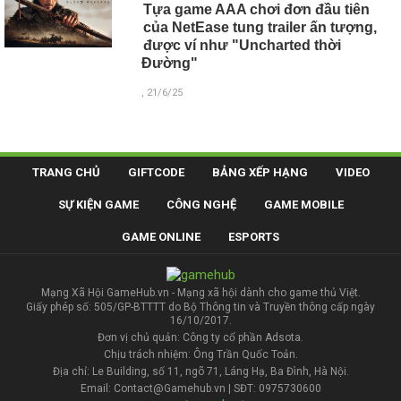
Tựa game AAA chơi đơn đầu tiên
của NetEase tung trailer ấn tượng,
được ví như "Uncharted thời
Đường"
, 21/6/25
TRANG CHỦ
GIFTCODE
BẢNG XẾP HẠNG
VIDEO
SỰ KIỆN GAME
CÔNG NGHỆ
GAME MOBILE
GAME ONLINE
ESPORTS
Mạng Xã Hội GameHub.vn - Mạng xã hội dành cho game thủ Việt.
Giấy phép số: 505/GP-BTTTT do Bộ Thông tin và Truyền thông cấp ngày
16/10/2017.
Đơn vị chủ quản: Công ty cổ phần Adsota.
Chịu trách nhiệm: Ông Trần Quốc Toản.
Địa chỉ: Le Building, số 11, ngõ 71, Láng Hạ, Ba Đình, Hà Nội.
Email: Contact@Gamehub.vn | SĐT: 0975730600