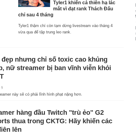
Tyler1 khiến cả thiên hạ lác
mắt vì đạt rank Thách Đấu
chỉ sau 4 tháng
Tyler1 thậm chí còn tạm dừng livestream vào tháng 4
vừa qua để tập trung leo rank.
 đẹp nhưng chỉ số toxic cao khủng
p, nữ streamer bị ban vĩnh viễn khỏi
T
19
reamer này sẽ có phải lĩnh hình phạt nặng hơn.
amer hàng đầu Twitch "trù ẻo" G2
rts thua trong CKTG: Hãy khiến các
điên lên