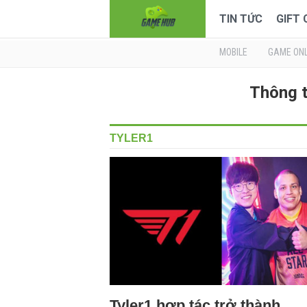
TIN TỨC
GIFT
MOBILE
GAME ONL
Thông t
TYLER1
Tyler1 hợp tác trở thành