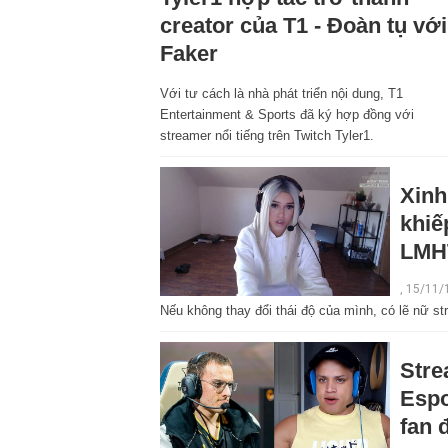
creator của T1 - Đoàn tụ với
Faker
Với tư cách là nhà phát triển nội dung, T1
Entertainment & Sports đã ký hợp đồng với
streamer nổi tiếng trên Twitch Tyler1.
Xinh
khiế
LMH
, 15/11/
Nếu không thay đổi thái độ của mình, có lẽ nữ st
Stre
Espo
fan 