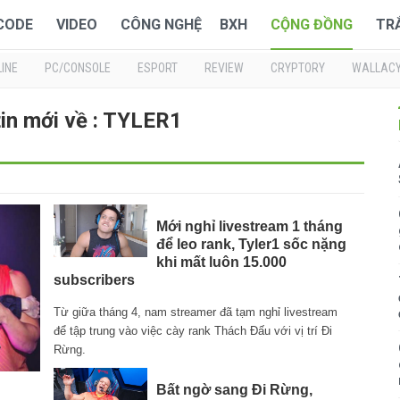
 CODE
VIDEO
CÔNG NGHỆ
BXH
CỘNG ĐỒNG
TR
INE
PC/CONSOLE
ESPORT
REVIEW
CRYPTORY
WALLAC
in mới về : TYLER1
Mới nghỉ livestream 1 tháng
để leo rank, Tyler1 sốc nặng
khi mất luôn 15.000
subscribers
Từ giữa tháng 4, nam streamer đã tạm nghỉ livestream
để tập trung vào việc cày rank Thách Đấu với vị trí Đi
Rừng.
Bất ngờ sang Đi Rừng,