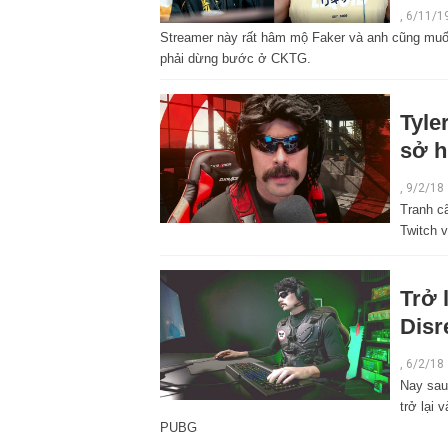
, 6/11/1
Streamer này rất hâm mộ Faker và anh cũng muố
phải dừng bước ở CKTG.
Tyle
sở h
,
9/2/18
Tranh c
Twitch v
Trở 
Disr
,
6/2/18
Nay sau 
trở lại 
PUBG