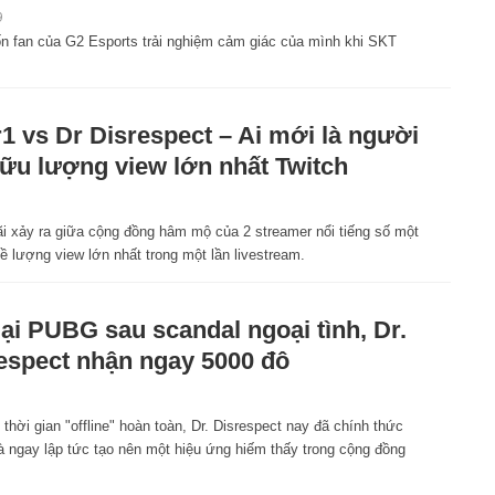
9
n fan của G2 Esports trải nghiệm cảm giác của mình khi SKT
r1 vs Dr Disrespect – Ai mới là người
ữu lượng view lớn nhất Twitch
ãi xảy ra giữa cộng đồng hâm mộ của 2 streamer nổi tiếng số một
ề lượng view lớn nhất trong một lần livestream.
lại PUBG sau scandal ngoại tình, Dr.
espect nhận ngay 5000 đô
thời gian "offline" hoàn toàn, Dr. Disrespect nay đã chính thức
và ngay lập tức tạo nên một hiệu ứng hiếm thấy trong cộng đồng