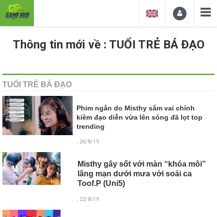
Thông tin mới về : TUỔI TRẺ BÁ ĐẠO
TUỔI TRẺ BÁ ĐẠO
Phim ngắn do Misthy sắm vai chính
kiêm đạo diễn vừa lên sóng đã lọt top
trending
, 26/8/19
Misthy gây sốt với màn “khóa môi”
lãng mạn dưới mưa với soái ca
Toof.P (Uni5)
, 22/8/19