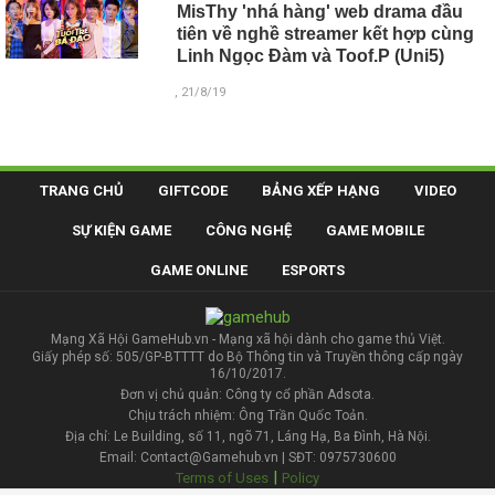
MisThy 'nhá hàng' web drama đầu
tiên về nghề streamer kết hợp cùng
Linh Ngọc Đàm và Toof.P (Uni5)
, 21/8/19
TRANG CHỦ
GIFTCODE
BẢNG XẾP HẠNG
VIDEO
SỰ KIỆN GAME
CÔNG NGHỆ
GAME MOBILE
GAME ONLINE
ESPORTS
Mạng Xã Hội GameHub.vn - Mạng xã hội dành cho game thủ Việt.
Giấy phép số: 505/GP-BTTTT do Bộ Thông tin và Truyền thông cấp ngày
16/10/2017.
Đơn vị chủ quản: Công ty cổ phần Adsota.
Chịu trách nhiệm: Ông Trần Quốc Toản.
Địa chỉ: Le Building, số 11, ngõ 71, Láng Hạ, Ba Đình, Hà Nội.
Email: Contact@Gamehub.vn | SĐT: 0975730600
|
Terms of Uses
Policy