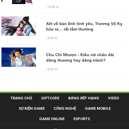
, 10/8/16
Xét về bản lĩnh tình yêu, Trương Vô Kỵ
hóa ra… rất tầm thường
, 8/8/16
Chu Chỉ Nhược - Kiều nữ chân dài
đáng thương hay đáng trách?
, 6/8/16
TRANG CHỦ
GIFTCODE
BẢNG XẾP HẠNG
VIDEO
SỰ KIỆN GAME
CÔNG NGHỆ
GAME MOBILE
GAME ONLINE
ESPORTS