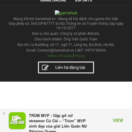
GAME ONLINE
ESPORTS
Mạng Xã Hội GameHub.vn - Mạng xã hội dành cho game thủ Việt.
Giấy phép số: 505/GP-BTTTT do Bộ Thông tin và Truyền thông cấp ngày
16/10/2017.
Đơn vị chủ quản: Công ty cổ phần Adsota.
Chịu trách nhiệm: Ông Trần Quốc Toản.
Địa chỉ: Le Building, số 11, ngõ 71, Láng Hạ, Ba Đình, Hà Nội.
Email: Contact@Gamehub.vn | SĐT: 0975730600
|
Terms of Uses
Policy
Liên hệ đăng bài
×
TRÙM MVP : Gặp gỡ nữ
VIEW
streamer Củ Cải – “Trùm” MVP
xinh đẹp của giải Liên Quân Nữ
Shining Queen