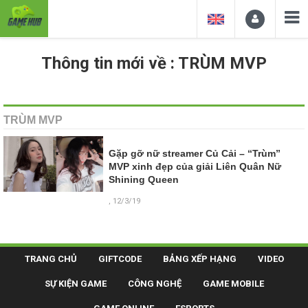
Thông tin mới về : TRÙM MVP
TRÙM MVP
Gặp gỡ nữ streamer Củ Cải – “Trùm”
MVP xinh đẹp của giải Liên Quân Nữ
Shining Queen
, 12/3/19
TRANG CHỦ
GIFTCODE
BẢNG XẾP HẠNG
VIDEO
SỰ KIỆN GAME
CÔNG NGHỆ
GAME MOBILE