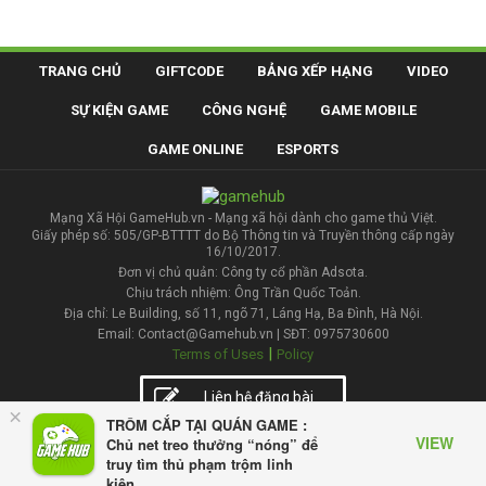
TRANG CHỦ
GIFTCODE
BẢNG XẾP HẠNG
VIDEO
SỰ KIỆN GAME
CÔNG NGHỆ
GAME MOBILE
GAME ONLINE
ESPORTS
Mạng Xã Hội GameHub.vn - Mạng xã hội dành cho game thủ Việt.
Giấy phép số: 505/GP-BTTTT do Bộ Thông tin và Truyền thông cấp ngày
16/10/2017.
Đơn vị chủ quản: Công ty cổ phần Adsota.
Chịu trách nhiệm: Ông Trần Quốc Toản.
Địa chỉ: Le Building, số 11, ngõ 71, Láng Hạ, Ba Đình, Hà Nội.
Email: Contact@Gamehub.vn | SĐT: 0975730600
|
Terms of Uses
Policy
Liên hệ đăng bài
×
TRÔM CẮP TẠI QUÁN GAME :
VIEW
Chủ net treo thưởng “nóng” để
truy tìm thủ phạm trộm linh
kiện