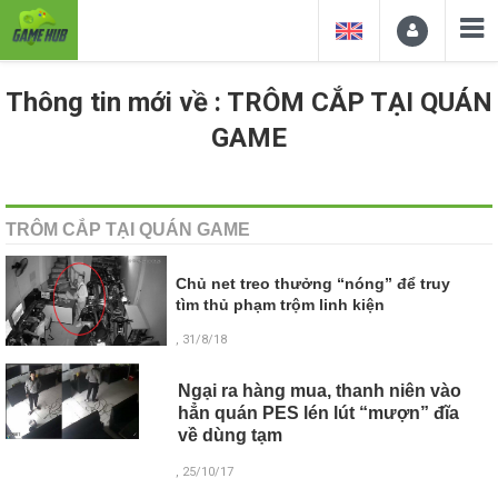
Thông tin mới về : TRÔM CẮP TẠI QUÁN
GAME
TRÔM CẮP TẠI QUÁN GAME
Chủ net treo thưởng “nóng” để truy
tìm thủ phạm trộm linh kiện
, 31/8/18
Ngại ra hàng mua, thanh niên vào
hẳn quán PES lén lút “mượn” đĩa
về dùng tạm
, 25/10/17