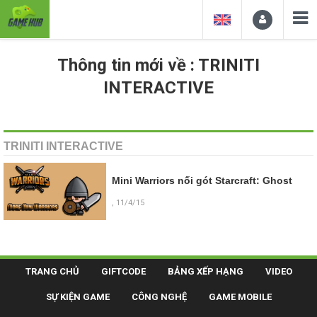
Thông tin mới về : TRINITI
INTERACTIVE
TRINITI INTERACTIVE
Mini Warriors nối gót Starcraft: Ghost
, 11/4/15
TRANG CHỦ
GIFTCODE
BẢNG XẾP HẠNG
VIDEO
SỰ KIỆN GAME
CÔNG NGHỆ
GAME MOBILE