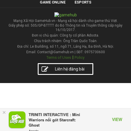
GAME ONLINE
ESPORTS
Mạng Xã Hội GameHub.vn - Mạng xã hội dành cho game thủ Việt.
Giấy phép số: 505/GP-BTTTT do Bộ Thông tin và Truyền thông cấp ngày
16/10/2017.
Đơn vị chủ quản: Công ty cổ phần Adsota.
Chịu trách nhiệm: Ông Trần Quốc Toản.
Địa chỉ: Le Building, số 11, ngõ 71, Láng Hạ, Ba Đình, Hà Nội.
Email: Contact@Gamehub.vn | SĐT: 0975730600
|
Terms of Uses
Policy
Liên hệ đăng bài
×
TRINITI INTERACTIVE : Mini
VIEW
Warriors nối gót Starcraft:
Ghost
Appota