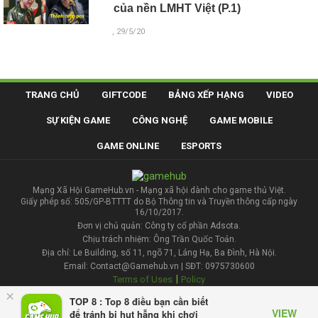
của nền LMHT Việt (P.1)
, 29/5/20
TRANG CHỦ
GIFTCODE
BẢNG XẾP HẠNG
VIDEO
SỰ KIỆN GAME
CÔNG NGHỆ
GAME MOBILE
GAME ONLINE
ESPORTS
Mạng Xã Hội GameHub.vn - Mạng xã hội dành cho game thủ Việt.
Giấy phép số: 505/GP-BTTTT do Bộ Thông tin và Truyền thông cấp ngày
16/10/2017.
Đơn vị chủ quản: Công ty cổ phần Adsota.
Chịu trách nhiệm: Ông Trần Quốc Toản.
Địa chỉ: Le Building, số 11, ngõ 71, Láng Hạ, Ba Đình, Hà Nội.
Email: Contact@Gamehub.vn | SĐT: 0975730600
|
Terms of Uses
Policy
×
TOP 8 : Top 8 điều bạn cần biết
Liên hệ đăng bài
VIEW
để tránh bị hụt hẫng khi chơi