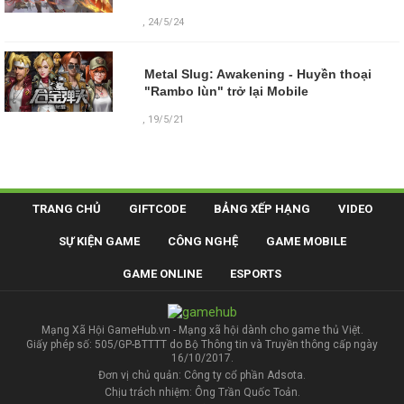
, 24/5/24
Metal Slug: Awakening - Huyền thoại
"Rambo lùn" trở lại Mobile
, 19/5/21
TRANG CHỦ
GIFTCODE
BẢNG XẾP HẠNG
VIDEO
SỰ KIỆN GAME
CÔNG NGHỆ
GAME MOBILE
GAME ONLINE
ESPORTS
Mạng Xã Hội GameHub.vn - Mạng xã hội dành cho game thủ Việt.
Giấy phép số: 505/GP-BTTTT do Bộ Thông tin và Truyền thông cấp ngày
16/10/2017.
Đơn vị chủ quản: Công ty cổ phần Adsota.
Chịu trách nhiệm: Ông Trần Quốc Toản.