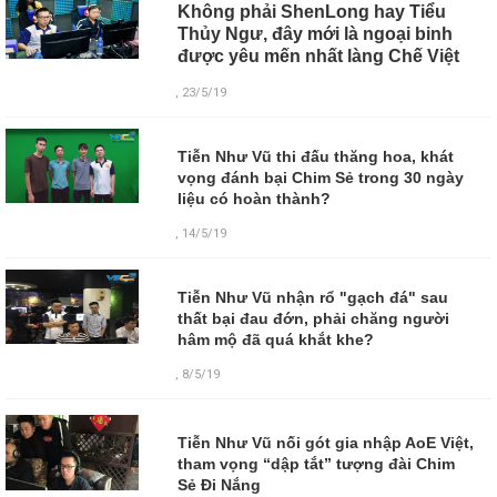
Không phải ShenLong hay Tiểu
Thủy Ngư, đây mới là ngoại binh
được yêu mến nhất làng Chế Việt
, 23/5/19
Tiễn Như Vũ thi đấu thăng hoa, khát
vọng đánh bại Chim Sẻ trong 30 ngày
liệu có hoàn thành?
, 14/5/19
Tiễn Như Vũ nhận rổ "gạch đá" sau
thất bại đau đớn, phải chăng người
hâm mộ đã quá khắt khe?
, 8/5/19
Tiễn Như Vũ nối gót gia nhập AoE Việt,
tham vọng “dập tắt” tượng đài Chim
Sẻ Đi Nắng