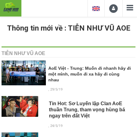
Thông tin mới về : TIỄN NHƯ VŨ AOE
TIỄN NHƯ VŨ AOE
AoE Việt - Trung: Muốn đi nhanh hãy đi
một mình, muốn đi xa hãy đi cùng
nhau
, 29/5/19
Tin Hot: Sơ Luyến lập Clan AoE
thuần Trung, tham vọng hùng bá
ngay trên đất Việt
, 24/5/19