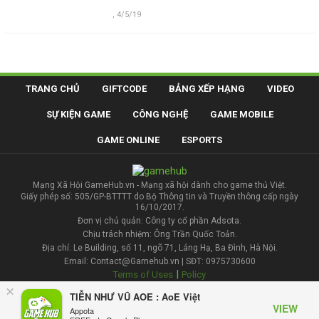
,
4/5/19
TRANG CHỦ
GIFTCODE
BẢNG XẾP HẠNG
VIDEO
SỰ KIỆN GAME
CÔNG NGHỆ
GAME MOBILE
GAME ONLINE
ESPORTS
Mạng Xã Hội GameHub.vn - Mạng xã hội dành cho game thủ Việt.
Giấy phép số: 505/GP-BTTTT do Bộ Thông tin và Truyền thông cấp ngày
16/10/2017.
Đơn vị chủ quản: Công ty cổ phần Adsota.
Chịu trách nhiệm: Ông Trần Quốc Toản.
Địa chỉ: Le Building, số 11, ngõ 71, Láng Hạ, Ba Đình, Hà Nội.
Email: Contact@Gamehub.vn | SĐT: 0975730600
|
Terms of Uses
Policy
×
TIỄN NHƯ VŨ AOE : AoE Việt
Liên hệ đăng bài
VIEW
Appota