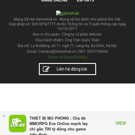
GAME ONLINE
ESPORTS
Mạng Xã Hội GameHub.vn - Mạng xã hội dành cho game thủ Việt.
Giấy phép số: 505/GP-BTTTT do Bộ Thông tin và Truyền thông cấp ngày
16/10/2017.
Đơn vị chủ quản: Công ty cổ phần Adsota.
Chịu trách nhiệm: Ông Trần Quốc Toản.
Địa chỉ: Le Building, số 11, ngõ 71, Láng Hạ, Ba Đình, Hà Nội.
Email: Contact@Gamehub.vn | SĐT: 0975730600
|
Terms of Uses
Policy
Liên hệ đăng bài
×
THIET BỊ MO PHONG : Cha đẻ
VIEW
MMORPG Eve Online mạnh tay
chi gần 700 tỷ đồng cho game
siêu thực