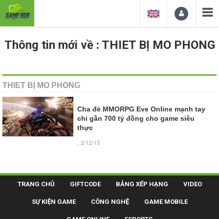
Thông tin mới về : THIET BỊ MO PHONG
THIET BỊ MO PHONG
Cha đẻ MMORPG Eve Online mạnh tay
chi gần 700 tỷ đồng cho game siêu
thực
, 2/12/15
TRANG CHỦ
GIFTCODE
BẢNG XẾP HẠNG
VIDEO
SỰ KIỆN GAME
CÔNG NGHỆ
GAME MOBILE