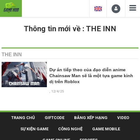
Thông tin mới về : THE INN
THE INN
Dự án tiếp theo của đạo diễn anime
Chainsaw Man sẽ là một tựa game kinh
dị trên Roblox
, 12/4/25
TRANG CHỦ
GIFTCODE
BẢNG XẾP HẠNG
VIDEO
SỰ KIỆN GAME
CÔNG NGHỆ
GAME MOBILE