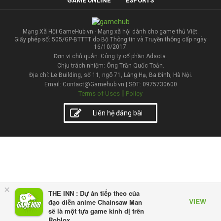
GAME ONLINE
ESPORTS
Mạng Xã Hội GameHub.vn - Mạng xã hội dành cho game thủ Việt.
Giấy phép số: 505/GP-BTTTT do Bộ Thông tin và Truyền thông cấp ngày
16/10/2017.
Đơn vị chủ quản: Công ty cổ phần Adsota.
Chịu trách nhiệm: Ông Trần Quốc Toản.
Địa chỉ: Le Building, số 11, ngõ 71, Láng Hạ, Ba Đình, Hà Nội.
Email: Contact@Gamehub.vn | SĐT: 0975730600
|
Terms of Uses
Policy
Liên hệ đăng bài
×
THE INN : Dự án tiếp theo của
VIEW
đạo diễn anime Chainsaw Man
sẽ là một tựa game kinh dị trên
Roblox