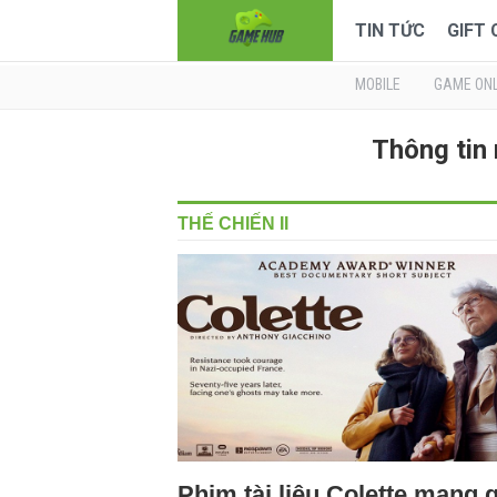
TIN TỨC
GIFT
MOBILE
GAME ONL
Thông tin 
THẾ CHIẾN II
Phim tài liệu Colette mang g