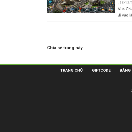
, 13/12/
Vua Chi
đi vào 
Chia sẻ trang này
TRANG CHỦ
GIFTCODE
BẢNG 