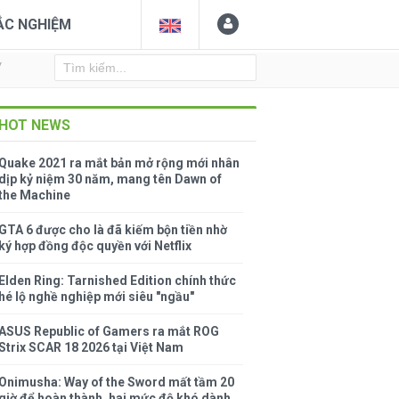
ẮC NGHIỆM
Y
HOT NEWS
Quake 2021 ra mắt bản mở rộng mới nhân
dịp kỷ niệm 30 năm, mang tên Dawn of
the Machine
GTA 6 được cho là đã kiếm bộn tiền nhờ
ký hợp đồng độc quyền với Netflix
Elden Ring: Tarnished Edition chính thức
hé lộ nghề nghiệp mới siêu "ngầu"
ASUS Republic of Gamers ra mắt ROG
Strix SCAR 18 2026 tại Việt Nam
Onimusha: Way of the Sword mất tầm 20
giờ để hoàn thành, hai mức độ khó dành