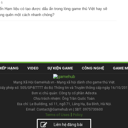
16
ến Hạm liệu có tạo được dấu ấn trong lòng game thủ Việt hay sẽ
lãng quên một cách nhanh chóng?
XẾP HẠNG
VIDEO
SỰ KIỆN GAME
CÔNG NGHỆ
GAME M
Mạng Xã Hội GameHub.vn - Mạng xã hội dành cho game thủ Việt.
Giấy phép số: 505/GP-BTTTT do Bộ Thông tin và Truyền thông cấp ngày 16/10/201
Đơn vị chủ quản: Công ty cổ phần Adsota.
Chịu trách nhiệm: Ông Trần Quốc Toản.
Địa chỉ: Le Building, số 11, ngõ 71, Láng Hạ, Ba Đình, Hà Nội.
Email: Contact@Gamehub.vn | SĐT: 0975730600
|
Terms of Uses
Policy
Liên hệ đăng bài