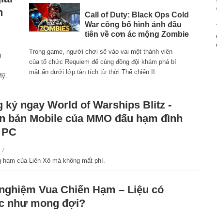
h
Call of Duty: Black Ops Cold
War công bố hình ảnh đầu
tiên về cơn ác mộng Zombie
Trong game, người chơi sẽ vào vai một thành viên
i
của tổ chức Requiem để cùng đồng đội khám phá bí
mật ẩn dưới lớp tàn tích từ thời Thế chiến II.
Mỹ.
 ký ngay World of Warships Blitz -
n bản Mobile của MMO đấu hạm đình
 PC
17
g hạm của Liên Xô mà không mất phí.
 nghiệm Vua Chiến Hạm – Liệu có
c như mong đợi?