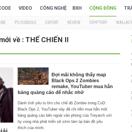
 CODE
VIDEO
CÔNG NGHỆ
BXH
CỘNG ĐỒNG
TR
INE
PC/CONSOLE
ESPORT
REVIEW
CRYPTORY
WALLAC
mới về : THẾ CHIẾN II
Đợi mãi không thấy map
Black Ops 2 Zombies
remake, YouTuber mua hẳn
bảng quảng cáo để nhắc nhở
Dành tình yêu to lớn cho chế độ Zombie trong CoD:
Black Ops 2, YouTuber này đã chi tiền mua hẳn một
bảng quảng cáo bên ngoài văn phòng của Treyarch với
hy vọng nhà phát triển sẽ sớm làm lại bản đồ yêu
thích của mình.
iải