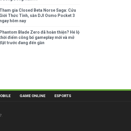
Tham gia Closed Beta Norse Saga: Cửu
Giới Thức Tỉnh, săn DJI Osmo Pocket 3
ngay hôm nay
Phantom Blade Zero đã hoàn thiện? Hé lộ
thời điểm công bố gameplay mới và mở
đặt trước đang đến gần
OBILE
GAME ONLINE
ESPORTS
7.