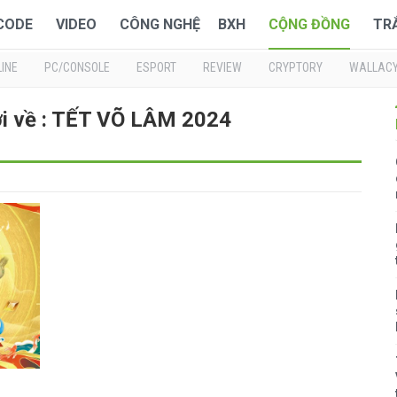
 CODE
VIDEO
CÔNG NGHỆ
BXH
CỘNG ĐỒNG
TR
INE
PC/CONSOLE
ESPORT
REVIEW
CRYPTORY
WALLAC
ới về : TẾT VÕ LÂM 2024