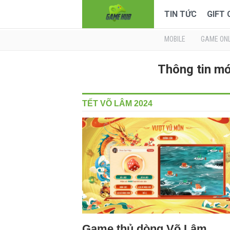
TIN TỨC
GIFT
MOBILE
GAME ONL
Thông tin m
TẾT VÕ LÂM 2024
Game thủ dòng Võ Lâm