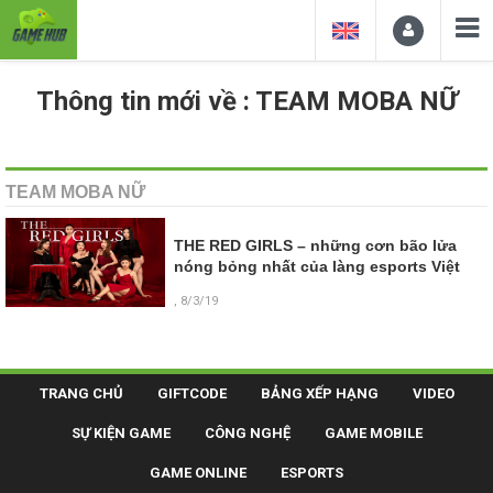
Thông tin mới về : TEAM MOBA NỮ
TEAM MOBA NỮ
THE RED GIRLS – những cơn bão lửa
nóng bỏng nhất của làng esports Việt
, 8/3/19
TRANG CHỦ
GIFTCODE
BẢNG XẾP HẠNG
VIDEO
SỰ KIỆN GAME
CÔNG NGHỆ
GAME MOBILE
GAME ONLINE
ESPORTS