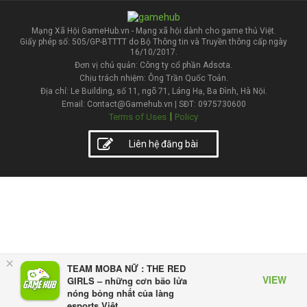
Mạng Xã Hội GameHub.vn - Mạng xã hội dành cho game thủ Việt.
Giấy phép số: 505/GP-BTTTT do Bộ Thông tin và Truyền thông cấp ngày
16/10/2017.
Đơn vị chủ quản: Công ty cổ phần Adsota.
Chịu trách nhiệm: Ông Trần Quốc Toản.
Địa chỉ: Le Building, số 11, ngõ 71, Láng Hạ, Ba Đình, Hà Nội.
Email: Contact@Gamehub.vn | SĐT: 0975730600
|
Terms of Uses
Policy
Liên hệ đăng bài
×
TEAM MOBA NỮ : THE RED
VIEW
GIRLS – những cơn bão lửa
nóng bỏng nhất của làng
esports Việt