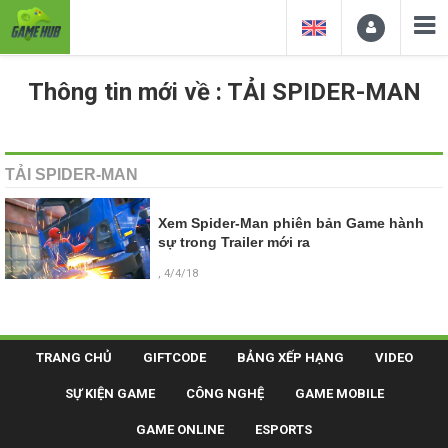
Thông tin mới về : TẢI SPIDER-MAN
TẢI SPIDER-MAN
Xem Spider-Man phiên bản Game hành
sự trong Trailer mới ra
, 4/4/18
TRANG CHỦ
GIFTCODE
BẢNG XẾP HẠNG
VIDEO
SỰ KIỆN GAME
CÔNG NGHỆ
GAME MOBILE
GAME ONLINE
ESPORTS