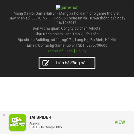
Mạng Xã Hội GameHub.vn - Mạng xã hội dành cho game thủ Việt.
Giấy phép số: 505/GP-BTTTT do Bộ Thông tin và Truyền thông cấp ngày
16/10/2017.
Đơn vị chủ quản: Công ty cổ phần Adsota.
Chịu trách nhiệm: Ông Trần Quốc Toản.
Địa chỉ: Le Building, số 11, ngõ 71, Láng Hạ, Ba Đình, Hà Nội.
Email: Contact@Gamehub.vn | SĐT: 0975730600
|
Terms of Uses
Policy
Liên hệ đăng bài
×
TẢI SPIDER
VIEW
Appota
FREE - In Google Play