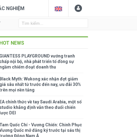
ẮC NGHIỆM
Y
HOT NEWS
GIANTESS PLAYGROUND vướng tranh
chấp nội bộ, nhà phát triển tố đồng sự
ngầm chiếm đoạt doanh thu
Black Myth: Wukong xác nhận đợt giảm
giá sâu nhất từ trước đến nay, ưu đãi 30%
trên mọi nền tảng
EA chính thức về tay Saudi Arabia, một số
studio khẳng định vẫn theo đuổi chiến
lược DEI
Tam Quốc Chí - Vương Chiến: Chinh Phục
Vương Quốc mở đăng ký trước tại sáu thị
trường Đông Nam Á