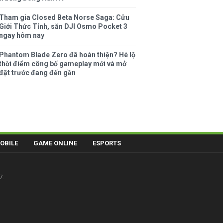
Tham gia Closed Beta Norse Saga: Cửu
Giới Thức Tỉnh, săn DJI Osmo Pocket 3
ngay hôm nay
Phantom Blade Zero đã hoàn thiện? Hé lộ
thời điểm công bố gameplay mới và mở
đặt trước đang đến gần
OBILE
GAME ONLINE
ESPORTS
7.