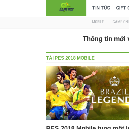
TIN TỨC
GIFT
MOBILE
GAME ONL
Thông tin mới
TẢI PES 2018 MOBILE
PES 2018 Mobile tung một l