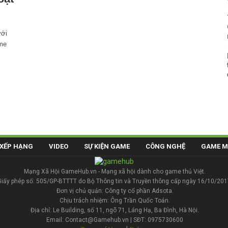
với
ame
XẾP HẠNG
VIDEO
SỰ KIỆN GAME
CÔNG NGHỆ
GAME M
Mạng Xã Hội GameHub.vn - Mạng xã hội dành cho game thủ Việt.
Giấy phép số: 505/GP-BTTTT do Bộ Thông tin và Truyền thông cấp ngày 16/10/201
Đơn vị chủ quản: Công ty cổ phần Adsota.
Chịu trách nhiệm: Ông Trần Quốc Toản.
Địa chỉ: Le Building, số 11, ngõ 71, Láng Hạ, Ba Đình, Hà Nội.
Email: Contact@Gamehub.vn | SĐT: 0975730600