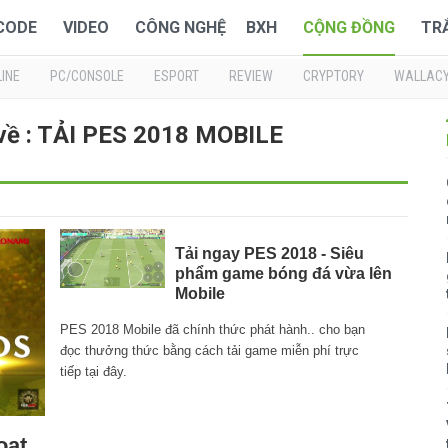
 CODE
VIDEO
CÔNG NGHỆ
BXH
CỘNG ĐỒNG
TR
INE
PC/CONSOLE
ESPORT
REVIEW
CRYPTORY
WALLAC
 về : TẢI PES 2018 MOBILE
Tải ngay PES 2018 - Siêu
phẩm game bóng đá vừa lên
Mobile
PES 2018 Mobile đã chính thức phát hành.. cho bạn
đọc thưởng thức bằng cách tải game miễn phí trực
tiếp tại đây.
oạt