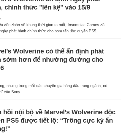
, chính thức "lên kệ" vào 15/9
6
ều đồn đoán về khung thời gian ra mắt, Insomniac Games đã
 ngày phát hành chính thức cho bom tấn độc quyền PS5.
el’s Wolverine có thể ấn định phát
h sớm hơn để nhường đường cho
 6
ng, nhưng trong mắt các chuyên gia hàng đầu trong ngành, nó
n” của Sony.
 hồi nội bộ về Marvel’s Wolverine độc
n PS5 được tiết lộ: “Trông cực kỳ ấn
g!”