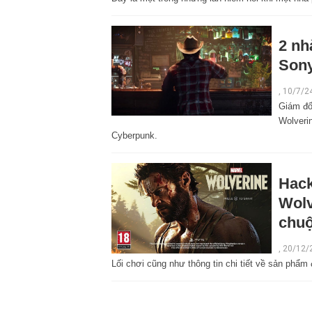
2 nh
Sony
,
10/7/2
Giám đố
Wolverin
Cyberpunk.
Hack
Wolv
chu
,
20/12/
Lối chơi cũng như thông tin chi tiết về sản phẩm