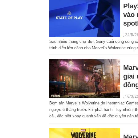
Play
vào 
spot
, 24/5/2
Sau nhiều tháng chờ đợi, Sony cuối cùng cũng xá
trình diễn lớn dành cho Marvel’s Wolverine cùn
Marv
giai
đồng
,
16/3/2
Bom tấn Marvel’s Wolverine do Insomniac Games
ngược 6 tháng trước khi phát hành. Tuy nhiên, th
cãi, đặc biệt xoay quanh vấn đề độc quyền nền t
Marv