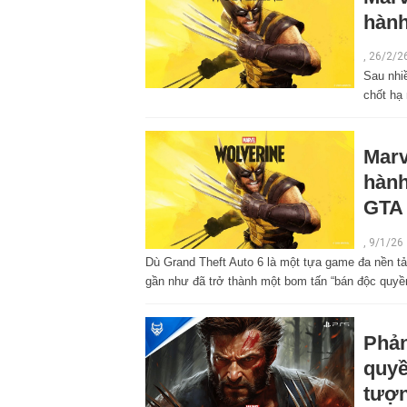
hành
,
26/2/2
Sau nhi
chốt hạ
Marv
hàn
GTA
,
9/1/26
Dù Grand Theft Auto 6 là một tựa game đa nền tả
gần như đã trở thành một bom tấn “bán độc quyề
Phản
quyề
tượn