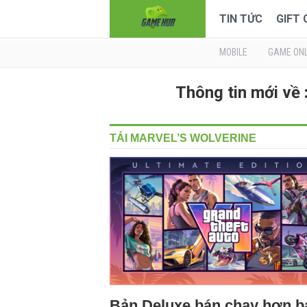
TIN TỨC
GIFT
MOBILE
GAME ONL
Thông tin mới v
TẢI MARVEL’S WOLVERINE
Bản Deluxe bán chạy hơn b