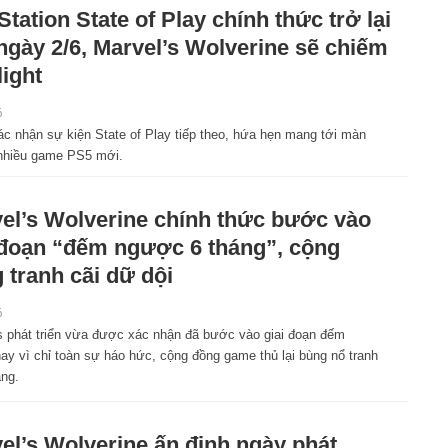
Station State of Play chính thức trở lại
ngày 2/6, Marvel’s Wolverine sẽ chiếm
light
6
c nhận sự kiện State of Play tiếp theo, hứa hẹn mang tới màn
g nhiều game PS5 mới.
el’s Wolverine chính thức bước vào
 đoạn “đếm ngược 6 tháng”, cộng
 tranh cãi dữ dội
6
 phát triển vừa được xác nhận đã bước vào giai đoạn đếm
ay vì chỉ toàn sự háo hức, cộng đồng game thủ lại bùng nổ tranh
ảng.
el’s Wolverine ấn định ngày phát