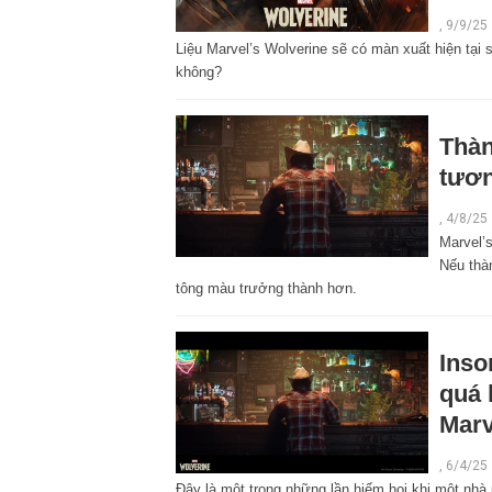
,
9/9/25
Liệu Marvel’s Wolverine sẽ có màn xuất hiện tại 
không?
Thàn
tươn
,
4/8/25
Marvel’
Nếu thàn
tông màu trưởng thành hơn.
Inso
quá 
Marv
,
6/4/25
Đây là một trong những lần hiếm hoi khi một nhà p