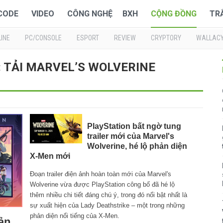
 CODE
VIDEO
CÔNG NGHỆ
BXH
CỘNG ĐỒNG
TR
INE
PC/CONSOLE
ESPORT
REVIEW
CRYPTORY
WALLAC
ề : TẢI MARVEL’S WOLVERINE
PlayStation bất ngờ tung
trailer mới của Marvel's
Wolverine, hé lộ phản diện
X-Men mới
Đoạn trailer điện ảnh hoàn toàn mới của Marvel's
Wolverine vừa được PlayStation công bố đã hé lộ
thêm nhiều chi tiết đáng chú ý, trong đó nổi bật nhất là
sự xuất hiện của Lady Deathstrike – một trong những
phản diện nổi tiếng của X-Men.
ản