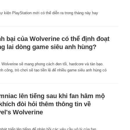
sự kiện PlayStation mới có thể diễn ra trong tháng này hay
h bại của Wolverine có thể định đoạt
g lai dòng game siêu anh hùng?
s Wolverine sẽ mang phong cách đen tối, hardcore và tàn bạo.
h công, trò chơi sẽ tạo tiền lệ để nhiều game siêu anh hùng có
mniac lên tiếng sau khi fan hâm mộ
khích đòi hỏi thêm thông tin về
el's Wolverine
hát triển lên tiếng để phản hồi các yêu cầu vô lý của fan.