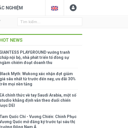
ẮC NGHIỆM
Y
HOT NEWS
GIANTESS PLAYGROUND vướng tranh
chấp nội bộ, nhà phát triển tố đồng sự
ngầm chiếm đoạt doanh thu
Black Myth: Wukong xác nhận đợt giảm
giá sâu nhất từ trước đến nay, ưu đãi 30%
trên mọi nền tảng
EA chính thức về tay Saudi Arabia, một số
studio khẳng định vẫn theo đuổi chiến
lược DEI
Tam Quốc Chí - Vương Chiến: Chinh Phục
Vương Quốc mở đăng ký trước tại sáu thị
trường Đông Nam Á