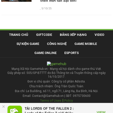
triển mời fan đặt tên!
,
5/10/25
TRANG CHỦ
GIFTCODE
BẢNG XẾP HẠNG
VIDEO
SỰ KIỆN GAME
CÔNG NGHỆ
GAME MOBILE
GAME ONLINE
ESPORTS
Mạng Xã Hội GameHub.vn - Mạng xã hội dành cho game thủ Việt.
Giấy phép số: 505/GP-BTTTT do Bộ Thông tin và Truyền thông cấp ngày
16/10/2017.
Đơn vị chủ quản: Công ty cổ phần Adsota.
Chịu trách nhiệm: Ông Trần Quốc Toản.
Địa chỉ: Le Building, số 11, ngõ 71, Láng Hạ, Ba Đình, Hà Nội.
Email: Contact@Gamehub.vn | SĐT: 0975730600
|
Terms of Uses
Policy
×
TẢI LORDS OF THE FALLEN 2 :
Liên hệ đăng bài
VIEW
Lords of the Fallen 2 giới thiệu