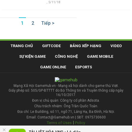
,
5/11/18
1
2
Tiếp >
TRANG CHỦ
GIFTCODE
BẢNG XẾP HẠNG
VIDEO
SỰ KIỆN GAME
CÔNG NGHỆ
GAME MOBILE
GAME ONLINE
ESPORTS
Mạng Xã Hội GameHub.vn - Mạng xã hội dành cho game thủ Việt.
Giấy phép số: 505/GP-BTTTT do Bộ Thông tin và Truyền thông cấp ngày
16/10/2017.
Đơn vị chủ quản: Công ty cổ phần Adsota.
Chịu trách nhiệm: Ông Trần Quốc Toản.
Địa chỉ: Le Building, số 11, ngõ 71, Láng Hạ, Ba Đình, Hà Nội.
Email: Contact@Gamehub.vn | SĐT: 0975730600
|
Terms of Uses
Policy
×
TẢI LIỆT HỎA VNG : Lộ diện