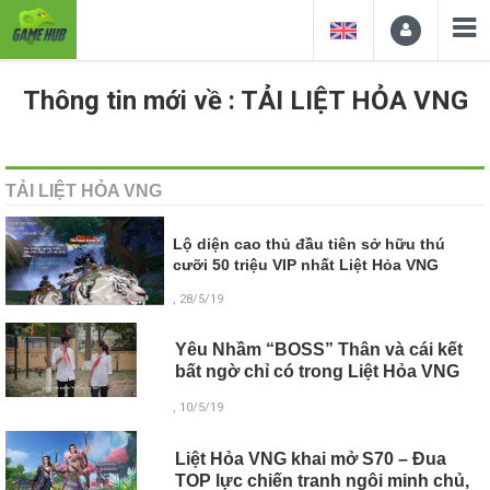
Thông tin mới về : TẢI LIỆT HỎA VNG
TẢI LIỆT HỎA VNG
Lộ diện cao thủ đầu tiên sở hữu thú
cưỡi 50 triệu VIP nhất Liệt Hỏa VNG
, 28/5/19
Yêu Nhầm “BOSS” Thân và cái kết
bất ngờ chỉ có trong Liệt Hỏa VNG
, 10/5/19
Liệt Hỏa VNG khai mở S70 – Đua
TOP lực chiến tranh ngôi minh chủ,