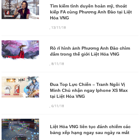
Tìm kiếm tình duyên hoàn mỹ, thoát
kiếp FA cùng Phương Anh Đào tại Liệt
Hỏa VNG
,
13/11/18
Rò rĩ hình ảnh Phương Anh Đào chìm
đắm trong thế giới Liệt Hỏa VNG
,
8/11/18
Đua Top Lực Chiến – Tranh Ngôi Vị
Minh Chủ nhận ngay Iphone XS Max
tại Liệt Hỏa VNG
,
6/11/18
Liệt Hỏa VNG liên tục đánh chiếm các
bảng xếp hạng ngay sau ngày ra mắt